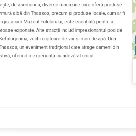
uiește, de asemenea, diverse magazine care oferă produse
marmură albă din Thassos, precum și produse locale, cum ar fi
orgis, acum Muzeul Folclorului, este esențială pentru a
umeroase exponate. Alte atracții includ impresionantul pod de
 Kefalogourna, vechi cuptoare de var și mori de apă. Una
in Thassos, un eveniment tradițional care atrage oameni din
estivă, oferind o experiență cu adevărat unică.