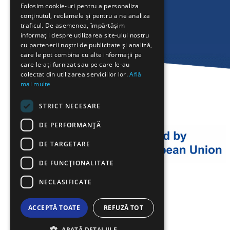
Folosim cookie-uri pentru a personaliza
conținutul, reclamele și pentru a ne analiza
FRENCH
traficul. De asemenea, împărtășim
BULGARIAN
informații despre utilizarea site-ului nostru
cu partenerii noștri de publicitate și analiză,
GERMAN
care le pot combina cu alte informații pe
care le-ați furnizat sau pe care le-au
ROMANIAN
colectat din utilizarea serviciilor lor.
Află
mai multe
TURKISH
STRICT NECESARE
DE PERFORMANȚĂ
DE TARGETARE
DE FUNCŢIONALITATE
NECLASIFICATE
ACCEPTĂ TOATE
REFUZĂ TOT
ARATĂ DETALIILE