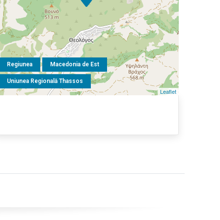
Regiunea
Macedonia de Est
Uniunea Regională Thassos
Leaflet