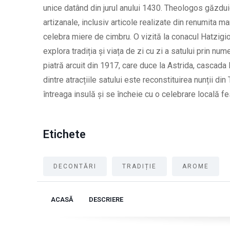
unice datând din jurul anului 1430. Theologos găzd
artizanale, inclusiv articole realizate din renumita 
celebra miere de cimbru. O vizită la conacul Hatzigi
explora tradiția și viața de zi cu zi a satului prin n
piatră arcuit din 1917, care duce la Astrida, cascada
dintre atracțiile satului este reconstituirea nunții d
întreaga insulă și se încheie cu o celebrare locală f
Etichete
DECONTĂRI
TRADIȚIE
AROME
ACASĂ
DESCRIERE