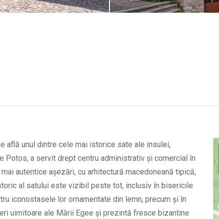
e află unul dintre cele mai istorice sate ale insulei,
 Potos, a servit drept centru administrativ și comercial în
 mai autentice așezări, cu arhitectură macedoneană tipică,
ric al satului este vizibil peste tot, inclusiv în bisericile
tru iconostasele lor ornamentate din lemn, precum și în
ri uimitoare ale Mării Egee și prezintă fresce bizantine