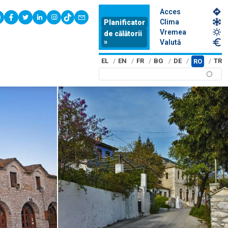
Acces
youtube
facebook
twitter
linkedin
instagram
tiktok
contact
Clima
Planificator
Vremea
de călătorii
»
Valută
EL
EN
FR
BG
DE
TR
RO