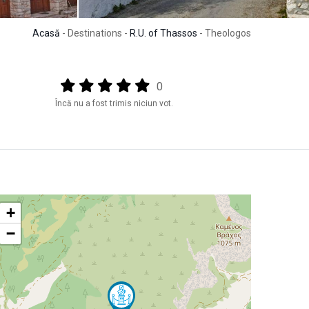
Acasă
- Destinations -
R.U. of Thassos
- Theologos
Output format
(star)
(star)
(star)
(star)
(star)
0
Încă nu a fost trimis niciun vot.
+
−