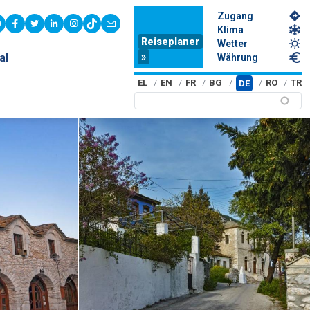
Zugang
youtube
facebook
twitter
linkedin
instagram
tiktok
contact
Klima
Reiseplaner
Wetter
»
al
Währung
EL
EN
FR
BG
RO
TR
DE