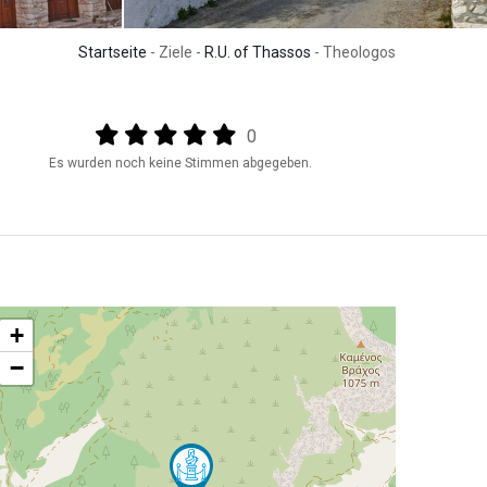
Startseite
- Ziele -
R.U. of Thassos
- Theologos
Output format
(star)
(star)
(star)
(star)
(star)
0
Es wurden noch keine Stimmen abgegeben.
+
−