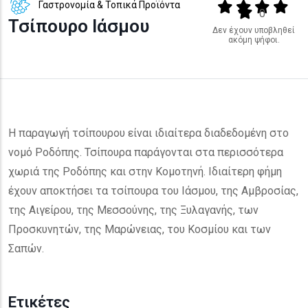
Γαστρονομία & Τοπικά Προϊόντα
Output format
(star)
(star)
(star)
(star
(star)
0
Τσίπουρο Ιάσμου
Δεν έχουν υποβληθεί
ακόμη ψήφοι.
Η παραγωγή τσίπουρου είναι ιδιαίτερα διαδεδομένη στο
νομό Ροδόπης. Τσίπουρα παράγονται στα περισσότερα
χωριά της Ροδόπης και στην Κομοτηνή. Ιδιαίτερη φήμη
έχουν αποκτήσει τα τσίπουρα του Ιάσμου, της Αμβροσίας,
της Αιγείρου, της Μεσσούνης, της Ξυλαγανής, των
Προσκυνητών, της Μαρώνειας, του Κοσμίου και των
Σαπών.
Ετικέτες