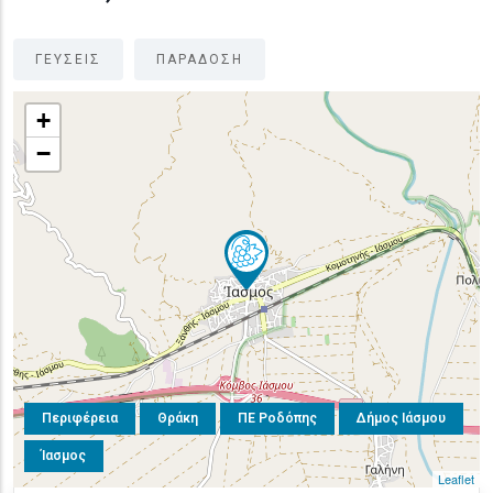
ΓΕΥΣΕΙΣ
ΠΑΡΑΔΟΣΗ
+
−
Περιφέρεια
Θράκη
ΠΕ Ροδόπης
Δήμος Ιάσμου
Ίασμος
Leaflet