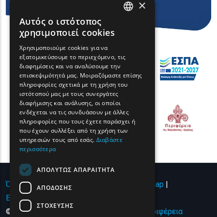
×
Αυτός ο ιστότοπος
ENGLISH
χρησιμοποιεί cookies
GREEK
Χρησιμοποιούμε cookies για να
εξατομικεύσουμε το περιεχόμενο, τις
FRENCH
διαφημίσεις και να αναλύσουμε την
BULGARIAN
επισκεψιμότητά μας. Μοιραζόμαστε επίσης
πληροφορίες σχετικά με τη χρήση του
GERMAN
ιστότοπού μας με τους συνεργάτες
διαφήμισης και ανάλυσης, οι οποίοι
ROMANIAN
ενδέχεται να τις συνδυάσουν με άλλες
πληροφορίες που τους έχετε παράσχει ή
TURKISH
που έχουν συλλέξει από τη χρήση των
υπηρεσιών τους από εσάς.
Διαβάστε
περισσότερα
ΑΠΟΛΎΤΩΣ ΑΠΑΡΑΊΤΗΤΑ
Όροι χρήσης | Πολιτική Απορρήτου
|
Sitemap
|
ΑΠΌΔΟΣΗΣ
Επικοινωνία
ΣΤΌΧΕΥΣΗΣ
© Copyright 2024 - All Rights Reserved
Περιφέρεια