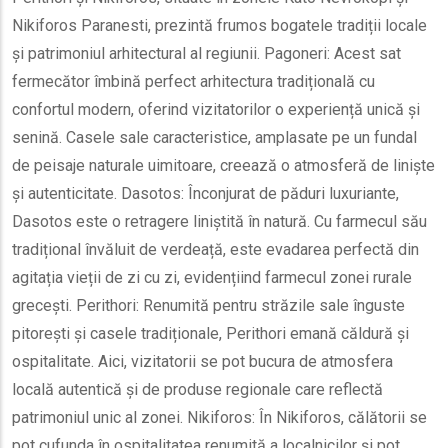
Nikiforos Paranesti, prezintă frumos bogatele tradiții locale
și patrimoniul arhitectural al regiunii. Pagoneri: Acest sat
fermecător îmbină perfect arhitectura tradițională cu
confortul modern, oferind vizitatorilor o experiență unică și
senină. Casele sale caracteristice, amplasate pe un fundal
de peisaje naturale uimitoare, creează o atmosferă de liniște
și autenticitate. Dasotos: Înconjurat de păduri luxuriante,
Dasotos este o retragere liniștită în natură. Cu farmecul său
tradițional învăluit de verdeață, este evadarea perfectă din
agitația vieții de zi cu zi, evidențiind farmecul zonei rurale
grecești. Perithori: Renumită pentru străzile sale înguste
pitorești și casele tradiționale, Perithori emană căldură și
ospitalitate. Aici, vizitatorii se pot bucura de atmosfera
locală autentică și de produse regionale care reflectă
patrimoniul unic al zonei. Nikiforos: În Nikiforos, călătorii se
pot cufunda în ospitalitatea renumită a localnicilor și pot