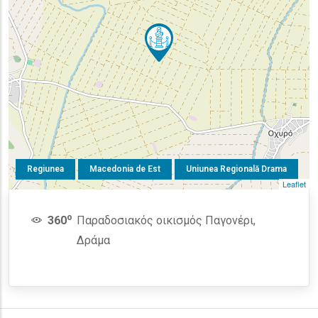
Regiunea
Macedonia de Est
Uniunea Regională Drama
Leaflet
o
360
Παραδοσιακός οικισμός Παγονέρι,
Δράμα