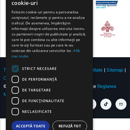
cookie-uri
GREEK
Folosim cookie-uri pentru a personaliza
conținutul, reclamele și pentru a ne analiza
FRENCH
traficul. De asemenea, împărtășim
BULGARIAN
informații despre utilizarea site-ului nostru
cu partenerii noștri de publicitate și analiză,
GERMAN
care le pot combina cu alte informații pe
care le-ați furnizat sau pe care le-au
ROMANIAN
colectat din utilizarea serviciilor lor.
Află
mai multe
TURKISH
STRICT NECESARE
Termeni de utilizare | Politica de confidențialitate
|
Sitemap
|
Contact
DE PERFORMANȚĂ
© Copyright 2024 - Toate drepturile rezervate
Regiunea
DE TARGETARE
Macedonia de Est și Tracia
.
DE FUNCŢIONALITATE
youtube link
facebook link
twitter link
linkedin link
instagram link
tiktok link
cont
NECLASIFICATE
ACCEPTĂ TOATE
REFUZĂ TOT