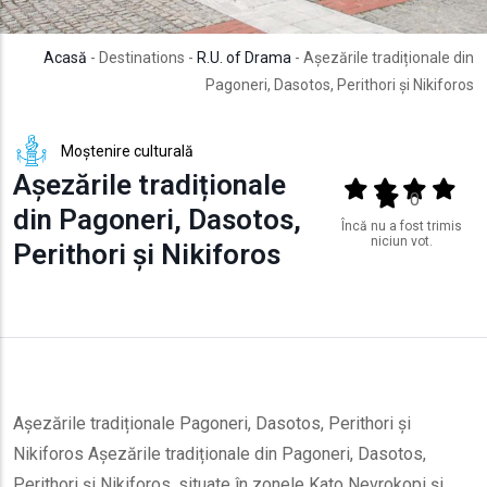
Acasă
- Destinations -
R.U. of Drama
- Așezările tradiționale din
Pagoneri, Dasotos, Perithori și Nikiforos
Moștenire culturală
Așezările tradiționale
Output format
(star)
(star)
(star)
(star
(star)
0
din Pagoneri, Dasotos,
Încă nu a fost trimis
niciun vot.
Perithori și Nikiforos
Așezările tradiționale Pagoneri, Dasotos, Perithori și
Nikiforos Așezările tradiționale din Pagoneri, Dasotos,
Perithori și Nikiforos, situate în zonele Kato Nevrokopi și