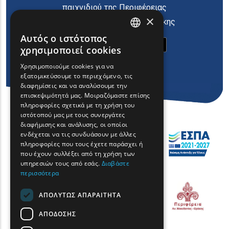
παιχνιδιού της Περιφέρειας
×
Ανατολικής Μακεδονίας Θράκης
Αυτός ο ιστότοπος
ENGLISH
χρησιμοποιεί cookies
GREEK
Χρησιμοποιούμε cookies για να
εξατομικεύσουμε το περιεχόμενο, τις
FRENCH
διαφημίσεις και να αναλύσουμε την
BULGARIAN
επισκεψιμότητά μας. Μοιραζόμαστε επίσης
πληροφορίες σχετικά με τη χρήση του
GERMAN
ιστότοπού μας με τους συνεργάτες
διαφήμισης και ανάλυσης, οι οποίοι
ROMANIAN
ενδέχεται να τις συνδυάσουν με άλλες
πληροφορίες που τους έχετε παράσχει ή
TURKISH
που έχουν συλλέξει από τη χρήση των
υπηρεσιών τους από εσάς.
Διαβάστε
περισσότερα
ΑΠΟΛΎΤΩΣ ΑΠΑΡΑΊΤΗΤΑ
ΑΠΌΔΟΣΗΣ