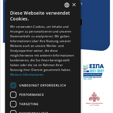
×
Ostmazedonien und Thrakien
herunter
Diese Webseite verwendet
ENGLISH
Cookies.
GREEK
Wir verwenden Cookies, um Inhalte und
Anzeigen zu personalisieren und unseren
FRENCH
Datenverkehr zu analysieren. Wir geben
BULGARIAN
Informationen über Ihre Nutzung unserer
Website auch an unsere Werbe- und
GERMAN
Analysepartner weiter, die diese
möglicherweise mit anderen Informationen
ROMANIAN
kombinieren, die Sie ihnen bereitgestellt
haben oder die sie im Rahmen Ihrer
TURKISH
Nutzung ihrer Dienste gesammelt haben.
Weitere Informationen
UNBEDINGT ERFORDERLICH
PERFORMANCE
TARGETING