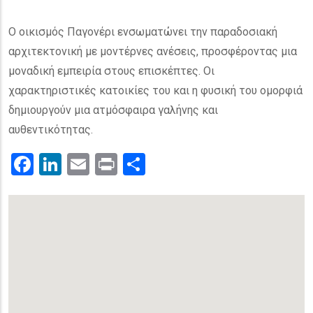
Ο οικισμός Παγονέρι ενσωματώνει την παραδοσιακή
αρχιτεκτονική με μοντέρνες ανέσεις, προσφέροντας μια
μοναδική εμπειρία στους επισκέπτες. Οι
χαρακτηριστικές κατοικίες του και η φυσική του ομορφιά
δημιουργούν μια ατμόσφαιρα γαλήνης και
αυθεντικότητας.
Facebook
LinkedIn
Email
Print
.