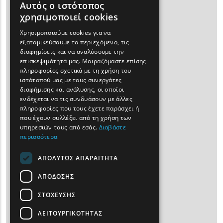
Αυτός ο ιστότοπος
ENGLISH
χρησιμοποιεί cookies
GREEK
Χρησιμοποιούμε cookies για να
εξατομικεύσουμε το περιεχόμενο, τις
FRENCH
διαφημίσεις και να αναλύσουμε την
BULGARIAN
επισκεψιμότητά μας. Μοιραζόμαστε επίσης
πληροφορίες σχετικά με τη χρήση του
GERMAN
ιστότοπού μας με τους συνεργάτες
διαφήμισης και ανάλυσης, οι οποίοι
ROMANIAN
ενδέχεται να τις συνδυάσουν με άλλες
πληροφορίες που τους έχετε παράσχει ή
TURKISH
που έχουν συλλέξει από τη χρήση των
υπηρεσιών τους από εσάς.
Διαβάστε
περισσότερα
ΑΠΟΛΥΤΩΣ ΑΠΑΡΑΙΤΗΤΑ
ΑΠΟΔΟΣΗΣ
ΣΤΟΧΕΥΣΗΣ
ΛΕΙΤΟΥΡΓΙΚΟΤΗΤΑΣ