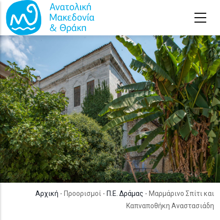
Παράκαμψη προς το κυρίως περιεχόμενο
Αρχική
- Προορισμοί -
Π.Ε. Δράμας
- Μαρμάρινο Σπίτι και
Καπναποθήκη Αναστασιάδη