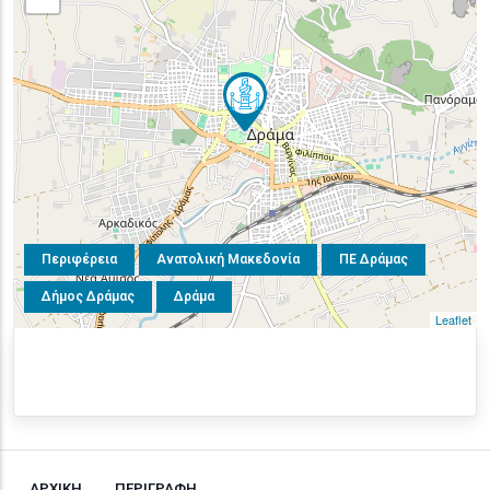
Περιφέρεια
Ανατολική Μακεδονία
ΠΕ Δράμας
Δήμος Δράμας
Δράμα
Leaflet
ΑΡΧΙΚΗ
ΠΕΡΙΓΡΑΦΗ