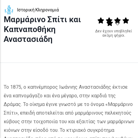
Ιστορική Κληρονομιά
Μαρμάρινο Σπίτι και
Output format
(star)
(star)
(star)
(star
(star)
0
Καπναποθήκη
Δεν έχουν υποβληθεί
ακόμη ψήφοι.
Αναστασιάδη
Το 1875, ο καπνέμπορος Ιωάννης Αναστασιάδης έκτισε
ένα καπνομάγαζο και ένα μέγαρο, στην καρδιά της
Δράμας. Το οίκημα έγινε γνωστό με το όνομα «Μαρμάρινο
Σπίτι», επειδή αποτελείται από μαρμάρινους πελεκητούς
κύβους στην τοιχοποιία του και εξαιτίας των μαρμάρινων
κιόνων στην είσοδό του. Το κτιριακό συγκρότημα