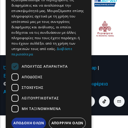
FRENCH
διαφημίσεις και να αναλύσουμε την
BULGARIAN
επισκεψιμότητά μας. Μοιραζόμαστε επίσης
πληροφορίες σχετικά με τη χρήση του
GERMAN
ιστότοπού μας με τους συνεργάτες
διαφήμισης και ανάλυσης, οι οποίοι
ROMANIAN
ενδέχεται να τις συνδυάσουν με άλλες
πληροφορίες που τους έχετε παράσχει ή
TURKISH
που έχουν συλλέξει από τη χρήση των
υπηρεσιών τους από εσάς.
Διαβάστε
περισσότερα
ΑΠΟΛΎΤΩΣ ΑΠΑΡΑΊΤΗΤΑ
Όροι χρήσης | Πολιτική Απορρήτου
|
Sitemap
|
Επικοινωνία
ΑΠΌΔΟΣΗΣ
© Copyright 2024 - All Rights Reserved
Περιφέρεια
ΣΤΌΧΕΥΣΗΣ
Ανατολικής Μακεδονίας και Θράκης
.
ΛΕΙΤΟΥΡΓΙΚΌΤΗΤΑΣ
youtube link
facebook link
twitter link
linkedin link
instagram link
tiktok link
cont
ΜΗ ΤΑΞΙΝΟΜΗΜΈΝΑ
ΑΠΟΔΟΧΉ ΌΛΩΝ
ΑΠΌΡΡΙΨΗ ΌΛΩΝ