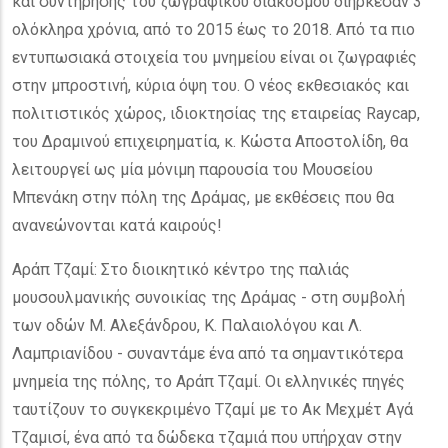
και συντήρησης του ζωγραφικού διάκοσμου διήρκεσαν 3
ολόκληρα χρόνια, από το 2015 έως το 2018. Από τα πιο
εντυπωσιακά στοιχεία του μνημείου είναι οι ζωγραφιές
στην μπροστινή, κύρια όψη του. Ο νέος εκθεσιακός και
πολιτιστικός χώρος, ιδιοκτησίας της εταιρείας Raycap,
του Δραμινού επιχειρηματία, κ. Κώστα Αποστολίδη, θα
λειτουργεί ως μία μόνιμη παρουσία του Μουσείου
Μπενάκη στην πόλη της Δράμας, με εκθέσεις που θα
ανανεώνονται κατά καιρούς!
Αράπ Τζαμί: Στο διοικητικό κέντρο της παλιάς
μουσουλμανικής συνοικίας της Δράμας - στη συμβολή
των οδών Μ. Αλεξάνδρου, Κ. Παλαιολόγου και Λ.
Λαμπριανίδου - συναντάμε ένα από τα σημαντικότερα
μνημεία της πόλης, το Αράπ Τζαμί. Οι ελληνικές πηγές
ταυτίζουν το συγκεκριμένο Τζαμί με το Ακ Μεχμέτ Αγά
Τζαμισί, ένα από τα δώδεκα τζαμιά που υπήρχαν στην