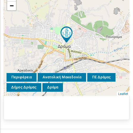
−
Περιφέρεια
Ανατολική Μακεδονία
ΠΕ Δράμας
Δήμος Δράμας
Δράμα
Leaflet