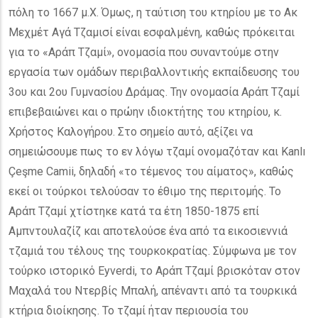
πόλη το 1667 μ.Χ. Όμως, η ταύτιση του κτηρίου με το Ακ
Μεχμέτ Αγά Τζαμισί είναι εσφαλμένη, καθώς πρόκειται
για το «Αράπ Τζαμί», ονομασία που συναντούμε στην
εργασία των ομάδων περιβαλλοντικής εκπαίδευσης του
3ου και 2ου Γυμνασίου Δράμας. Την ονομασία Αράπ Τζαμί
επιβεβαιώνει και ο πρώην ιδιοκτήτης του κτηρίου, κ.
Χρήστος Καλογήρου. Στο σημείο αυτό, αξίζει να
σημειώσουμε πως το εν λόγω τζαμί ονομαζόταν και Kanlı
Çeşme Camii, δηλαδή «το τέμενος του αίματος», καθώς
εκεί οι τούρκοι τελούσαν το έθιμο της περιτομής. Το
Αράπ Τζαμί χτίστηκε κατά τα έτη 1850-1875 επί
Αμπντουλαζίζ και αποτελούσε ένα από τα εικοσιεννιά
τζαμιά του τέλους της τουρκοκρατίας. Σύμφωνα με τον
τούρκο ιστορικό Eyverdi, το Αράπ Τζαμί βρισκόταν στον
Μαχαλά του Ντερβίς Μπαλή, απέναντι από τα τουρκικά
κτήρια διοίκησης. Το τζαμί ήταν περιουσία του