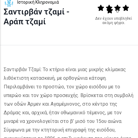
Ιστορική Κληρονομιά
Output format
(star)
(star)
(star)
(star
Σαντιρβάν τζαμί -
(star)
0
Δεν έχουν υποβληθεί
Αράπ τζαμί
ακόμη ψήφοι.
Σαντιρβάν Τζαμί: Το κτήριο είναι μιας μικρής κλίμακας
λιθόκτιστη κατασκευή, με ορθογώνια κάτοψη.
Περιλαμβάνει το προστώο, τον χώρο εισόδου με το
υπερώο και τον χώρο προσευχής. Βρίσκεται στη συμβολή
των οδών Άρμεν και Αγαμέμνονος, στο κέντρο της
Δράμας και, αρχικά, ήταν οθωμανικό τέμενος, με τον
μιναρέ να χρονολογείται στο β’ μισό του 15ου αιώνα.
Σύμφωνα με την κτητορική επιγραφή της εισόδου,