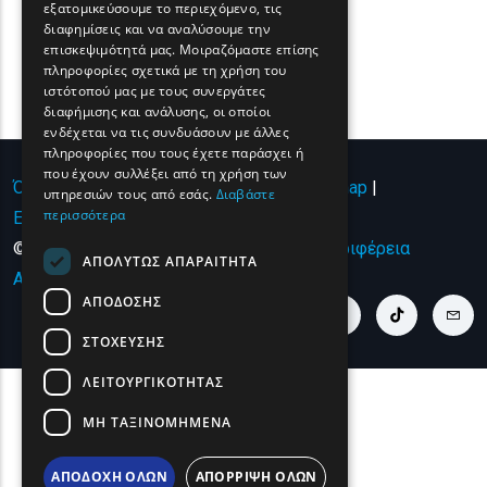
εξατομικεύσουμε το περιεχόμενο, τις
FRENCH
διαφημίσεις και να αναλύσουμε την
BULGARIAN
επισκεψιμότητά μας. Μοιραζόμαστε επίσης
πληροφορίες σχετικά με τη χρήση του
GERMAN
ιστότοπού μας με τους συνεργάτες
διαφήμισης και ανάλυσης, οι οποίοι
ROMANIAN
ενδέχεται να τις συνδυάσουν με άλλες
πληροφορίες που τους έχετε παράσχει ή
TURKISH
που έχουν συλλέξει από τη χρήση των
Όροι χρήσης | Πολιτική Απορρήτου
|
Sitemap
|
υπηρεσιών τους από εσάς.
Διαβάστε
περισσότερα
Επικοινωνία
© Copyright 2024 - All Rights Reserved
Περιφέρεια
ΑΠΟΛΎΤΩΣ ΑΠΑΡΑΊΤΗΤΑ
Ανατολικής Μακεδονίας και Θράκης
.
ΑΠΌΔΟΣΗΣ
youtube link
facebook link
twitter link
linkedin link
instagram link
tiktok link
cont
ΣΤΌΧΕΥΣΗΣ
ΛΕΙΤΟΥΡΓΙΚΌΤΗΤΑΣ
ΜΗ ΤΑΞΙΝΟΜΗΜΈΝΑ
ΑΠΟΔΟΧΉ ΌΛΩΝ
ΑΠΌΡΡΙΨΗ ΌΛΩΝ