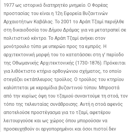
1977 ως ιστορικό διατηρητέο μνημείο. Ο Φορέας
προστασίας του είναι η 12η Εφορεία Βυζαντινών
Αρχαιοτήτων Καβάλας. Το 2001 το Αράπ Τζαμί περιήλθε
στη δικαιοδοσία του Δήμου Δράμας για να μετατραπεί σε
πολιτιστικό κέντρο. Το Αράπ Τζαμί ανήκει στον
μονότρουλο τύπο με υπερώο προς τα εμπρός. Η
αρχιτεκτονική μορφή του το κατατάσσει στη γ’ περίοδο
της Οθωμανικής Αρχιτεκτονικής (1730-1876). Πρόκειται
για λιθόκτιστο κτήριο ορθογώνιου σχήματος, το οποίο
στεγάζει οκτάπλευρος τρούλος. Ο τρούλος του κτηρίου
καλύπτεται με κεραμίδια βυζαντινού τύπου. Μπροστά
από την κυρίως όψη του τζαμιού συναντούμε τη στοά, τον
τόπο της τελευταίας συνάθροισης. Αυτή η στοά αφενός
αποτελούσε προστέγασμα για το τζαμί, αφετέρου
λειτουργούσε και ως χώρος όπου μπορούσαν να
προσευχηθούν οι αργοπορημένοι και όσοι πιστοί δεν