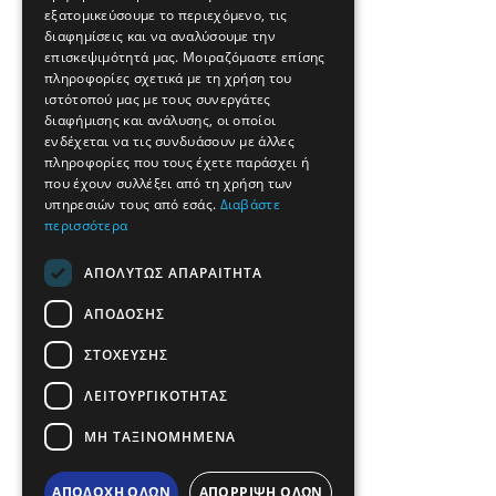
εξατομικεύσουμε το περιεχόμενο, τις
FRENCH
διαφημίσεις και να αναλύσουμε την
BULGARIAN
επισκεψιμότητά μας. Μοιραζόμαστε επίσης
πληροφορίες σχετικά με τη χρήση του
GERMAN
ιστότοπού μας με τους συνεργάτες
διαφήμισης και ανάλυσης, οι οποίοι
ROMANIAN
ενδέχεται να τις συνδυάσουν με άλλες
πληροφορίες που τους έχετε παράσχει ή
TURKISH
που έχουν συλλέξει από τη χρήση των
υπηρεσιών τους από εσάς.
Διαβάστε
περισσότερα
ΑΠΟΛΎΤΩΣ ΑΠΑΡΑΊΤΗΤΑ
ΑΠΌΔΟΣΗΣ
ΣΤΌΧΕΥΣΗΣ
ΛΕΙΤΟΥΡΓΙΚΌΤΗΤΑΣ
ΜΗ ΤΑΞΙΝΟΜΗΜΈΝΑ
ΑΠΟΔΟΧΉ ΌΛΩΝ
ΑΠΌΡΡΙΨΗ ΌΛΩΝ