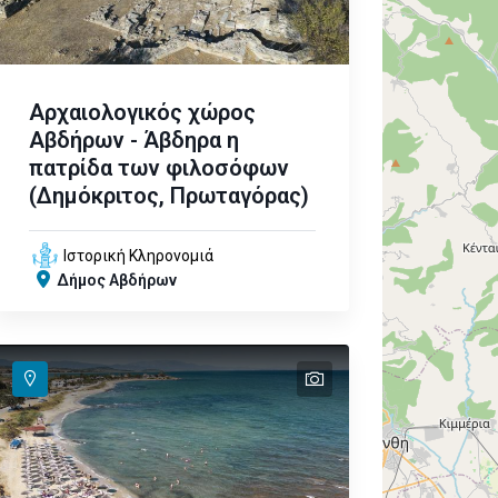
Αρχαιολογικός χώρος
Αβδήρων - Άβδηρα η
πατρίδα των φιλοσόφων
(Δημόκριτος, Πρωταγόρας)
Ιστορική Κληρονομιά
Δήμος Αβδήρων
text
text