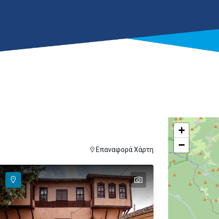
+
−
ver
ι για εμφάνιση στον χάρτη
Επαναφορά Χάρτη
text