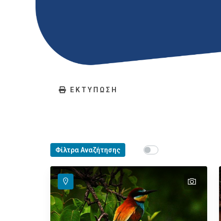
ΕΚΤΥΠΩΣΗ
Show map on mouse ho
Φίλτρα Αναζήτησης
Περάστε το ποντίκ
text