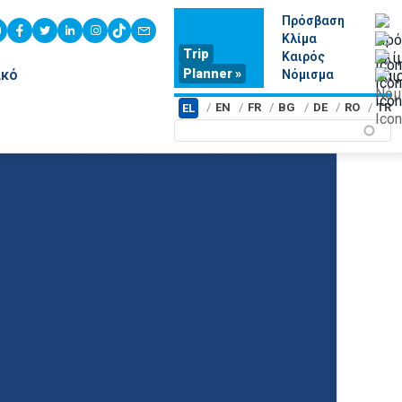
Πρόσβαση
youtube
facebook
twitter
linkedin
instagram
tiktok
contact
Κλίμα
Trip
Καιρός
Planner »
ικό
Νόμισμα
EN
FR
BG
DE
RO
TR
EL