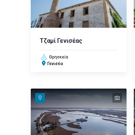
Τζαμί Γενισέας
Θρησκεία
Γενισέα
text
text
text