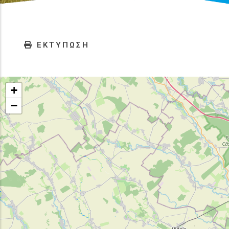
ΕΚΤΥΠΩΣΗ
+
−