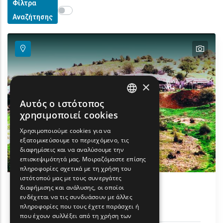
Φίλτρα
Show map on mouse hover
Περάστε το ποντίκι για εμφάνιση στον χάρτη
Αναζήτησης
text
×
Αυτός ο ιστότοπος
ENGLISH
χρησιμοποιεί cookies
GREEK
Χρησιμοποιούμε cookies για να
εξατομικεύσουμε το περιεχόμενο, τις
FRENCH
διαφημίσεις και να αναλύσουμε την
BULGARIAN
επισκεψιμότητά μας. Μοιραζόμαστε επίσης
πληροφορίες σχετικά με τη χρήση του
GERMAN
ιστότοπού μας με τους συνεργάτες
διαφήμισης και ανάλυσης, οι οποίοι
ROMANIAN
Παραδοσιακός Οικισμός
ενδέχεται να τις συνδυάσουν με άλλες
Σαρακατσάνων
πληροφορίες που τους έχετε παράσχει ή
TURKISH
που έχουν συλλέξει από τη χρήση των