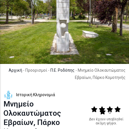
Αρχική
- Προορισμοί -
Π.Ε. Ροδόπης
- Μνημείο Ολοκαυτώματος
Εβραίων, Πάρκο Κομοτηνής
Ιστορική Κληρονομιά
Μνημείο
Output format
(star)
(star)
(star)
(star
Ολοκαυτώματος
(star)
0
Δεν έχουν υποβληθεί
Εβραίων, Πάρκο
ακόμη ψήφοι.