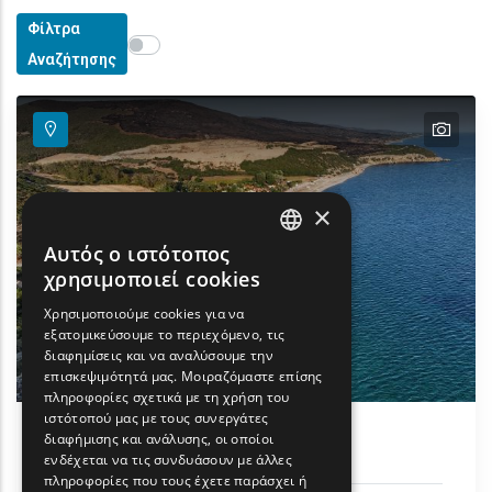
Φίλτρα
Show map on mouse hover
Περάστε το ποντίκι για εμφάνιση στον χάρτη
Αναζήτησης
text
×
Αυτός ο ιστότοπος
ENGLISH
χρησιμοποιεί cookies
GREEK
Χρησιμοποιούμε cookies για να
εξατομικεύσουμε το περιεχόμενο, τις
FRENCH
διαφημίσεις και να αναλύσουμε την
BULGARIAN
επισκεψιμότητά μας. Μοιραζόμαστε επίσης
πληροφορίες σχετικά με τη χρήση του
GERMAN
ιστότοπού μας με τους συνεργάτες
διαφήμισης και ανάλυσης, οι οποίοι
Παραλία Πετρωτών
ROMANIAN
ενδέχεται να τις συνδυάσουν με άλλες
πληροφορίες που τους έχετε παράσχει ή
TURKISH