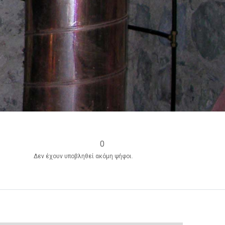
Output format
(star)
(star)
(star)
(star)
(star)
0
Δεν έχουν υποβληθεί ακόμη ψήφοι.