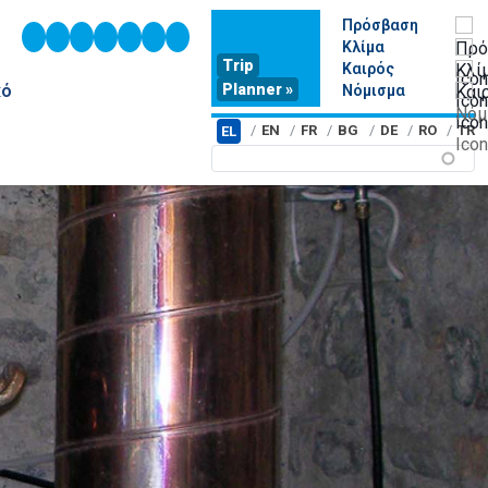
Πρόσβαση
youtube
facebook
twitter
linkedin
instagram
tiktok
contact
Κλίμα
Trip
Καιρός
Planner »
ικό
Νόμισμα
EN
FR
BG
DE
RO
TR
EL