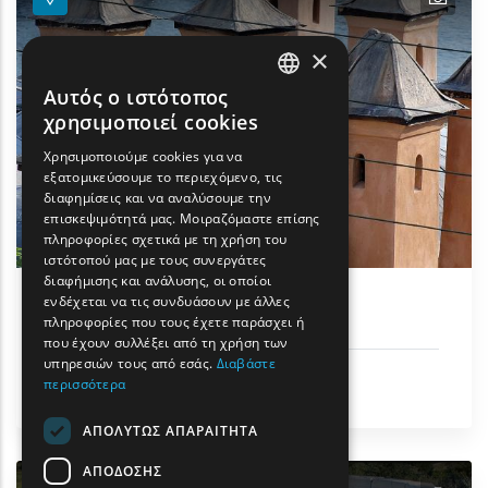
×
Αυτός ο ιστότοπος
ENGLISH
χρησιμοποιεί cookies
GREEK
Χρησιμοποιούμε cookies για να
εξατομικεύσουμε το περιεχόμενο, τις
FRENCH
διαφημίσεις και να αναλύσουμε την
BULGARIAN
επισκεψιμότητά μας. Μοιραζόμαστε επίσης
πληροφορίες σχετικά με τη χρήση του
GERMAN
ιστότοπού μας με τους συνεργάτες
διαφήμισης και ανάλυσης, οι οποίοι
ROMANIAN
ενδέχεται να τις συνδυάσουν με άλλες
Ιμαρέτ - Σπίτι Μεχμέτ Αλή
πληροφορίες που τους έχετε παράσχει ή
TURKISH
που έχουν συλλέξει από τη χρήση των
υπηρεσιών τους από εσάς.
Διαβάστε
Ιστορική Κληρονομιά
περισσότερα
Καβάλα
ΑΠΟΛΎΤΩΣ ΑΠΑΡΑΊΤΗΤΑ
ΑΠΌΔΟΣΗΣ