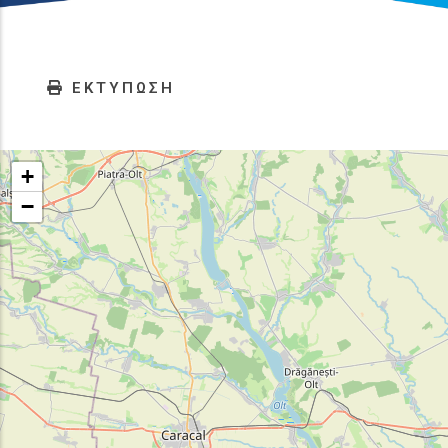
ΕΚΤΥΠΩΣΗ
+
−