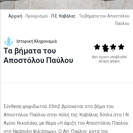
Αρχική
- Προορισμοί -
Π.Ε. Καβάλας
- Τα βήματα του Αποστόλου
Παύλου
Ιστορική Κληρονομιά
Output format
(star)
(star)
(star)
(star
Τα βήματα του
(star)
0
Δεν έχουν υποβληθεί
Αποστόλου Παύλου
ακόμη ψήφοι.
Σύνθεση ψηφιδωτού 35m2 βρίσκεται στο βήμα του
Αποστόλου Παύλου στην πόλη της Καβάλας δίπλα στο Ι.Ν.
Άγίου Νικολάου, με θέμα «Η άφιξη του Αποστόλου Παύλου
στη Νεάπολη Φιλίππων». Ο Απ. Παύλος κατά την