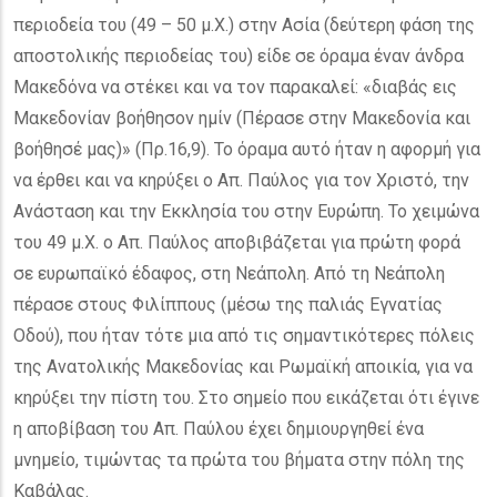
περιοδεία του (49 – 50 μ.Χ.) στην Ασία (δεύτερη φάση της
αποστολικής περιοδείας του) είδε σε όραμα έναν άνδρα
Μακεδόνα να στέκει και να τον παρακαλεί: «διαβάς εις
Μακεδονίαν βοήθησον ημίν (Πέρασε στην Μακεδονία και
βοήθησέ μας)» (Πρ.16,9). Το όραμα αυτό ήταν η αφορμή για
να έρθει και να κηρύξει ο Aπ. Παύλος για τον Χριστό, την
Ανάσταση και την Εκκλησία του στην Ευρώπη. Το χειμώνα
του 49 μ.Χ. ο Απ. Παύλος αποβιβάζεται για πρώτη φορά
σε ευρωπαϊκό έδαφος, στη Νεάπολη. Από τη Νεάπολη
πέρασε στους Φιλίππους (μέσω της παλιάς Εγνατίας
Οδού), που ήταν τότε μια από τις σημαντικότερες πόλεις
της Ανατολικής Μακεδονίας και Ρωμαϊκή αποικία, για να
κηρύξει την πίστη του. Στο σημείο που εικάζεται ότι έγινε
η αποβίβαση του Απ. Παύλου έχει δημιουργηθεί ένα
μνημείο, τιμώντας τα πρώτα του βήματα στην πόλη της
Καβάλας.