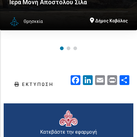
Ιερά Μονή Αποστόλου Σίλα
Δήμος Καβάλας
Θρησκεία
Facebook
LinkedIn
Email
Prin
.
ΕΚΤΥΠΩΣΗ
Κατεβάστε την εφαρμογή