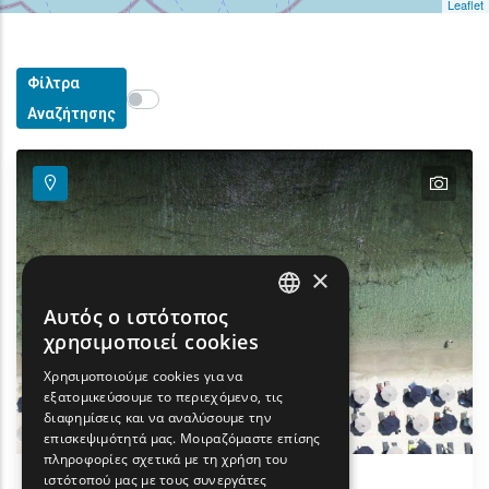
Leaflet
Φίλτρα
Show map on mouse hover
Περάστε το ποντίκι για εμφάνιση στον χάρτη
Αναζήτησης
text
text
text
text
×
Αυτός ο ιστότοπος
ENGLISH
χρησιμοποιεί cookies
GREEK
Χρησιμοποιούμε cookies για να
εξατομικεύσουμε το περιεχόμενο, τις
FRENCH
διαφημίσεις και να αναλύσουμε την
BULGARIAN
επισκεψιμότητά μας. Μοιραζόμαστε επίσης
πληροφορίες σχετικά με τη χρήση του
GERMAN
ιστότοπού μας με τους συνεργάτες