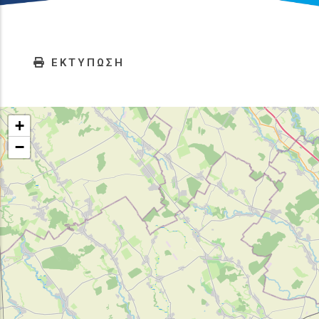
ΕΚΤΥΠΩΣΗ
+
−