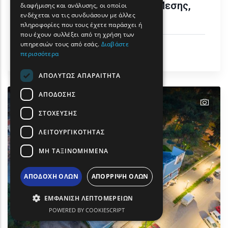
Παραλίες Φαναρίου Αρωγής Μεσης,
διαφήμισης και ανάλυσης, οι οποίοι
ROMANIAN
ενδέχεται να τις συνδυάσουν με άλλες
Γλυφάδας και Μολυβωτής
πληροφορίες που τους έχετε παράσχει ή
TURKISH
που έχουν συλλέξει από τη χρήση των
υπηρεσιών τους από εσάς.
Διαβάστε
Ήλιος & Θάλασσα
περισσότερα
Δήμος Κομοτηνής
ΑΠΟΛΎΤΩΣ ΑΠΑΡΑΊΤΗΤΑ
ΑΠΌΔΟΣΗΣ
text
ΣΤΌΧΕΥΣΗΣ
ΛΕΙΤΟΥΡΓΙΚΌΤΗΤΑΣ
ΜΗ ΤΑΞΙΝΟΜΗΜΈΝΑ
ΑΠΟΔΟΧΉ ΌΛΩΝ
ΑΠΌΡΡΙΨΗ ΌΛΩΝ
ΕΜΦΆΝΙΣΗ ΛΕΠΤΟΜΕΡΕΙΏΝ
POWERED BY COOKIESCRIPT