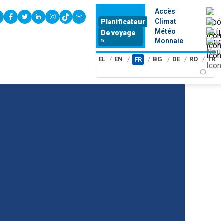
Accès
youtube
facebook
twitter
linkedin
instagram
tiktok
contact
Climat
Planificateur
Météo
De voyage
»
Monnaie
EL
EN
BG
DE
RO
TR
FR