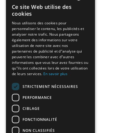
Ce site Web utilise des
ENGLISH
cookies
GREEK
Nous utilisons des cookies pour
personnaliser le contenu, les publicités et
FRENCH
analyser notre trafic. Nous partageons
BULGARIAN
également des informations sur votre
utilisation de notre site avec nos
GERMAN
partenaires de publicité et d"analyse qui
peuvent les combiner avec d"autres
ROMANIAN
informations que vous leur avez fournies ou
qu"ils ont collectées lors de votre utilisation
TURKISH
de leurs services.
En savoir plus
STRICTEMENT NÉCESSAIRES
PERFORMANCE
CIBLAGE
FONCTIONNALITÉ
NON CLASSIFIÉS