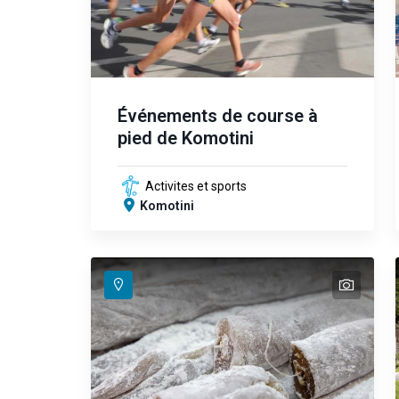
Événements de course à
pied de Komotini
Activites et sports
Komotini
text
text
text