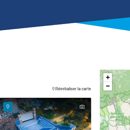
+
−
se hover
ouris pour afficher la carte
Réinitialiser la carte
text