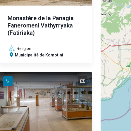
Monastère de la Panagia
Faneromeni Vathyrryaka
(Fatiriaka)
Religion
Municipalité de Komotini
text
text