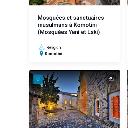
Mosquées et sanctuaires
musulmans à Komotini
(Mosquées Yeni et Eski)
Religion
Komotini
text
text