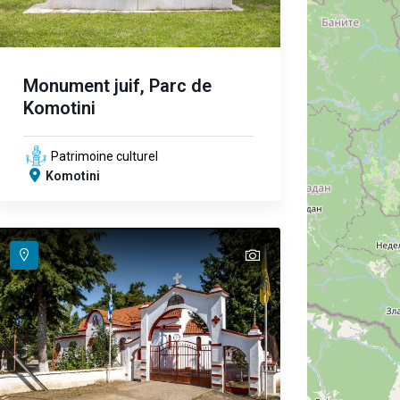
Monument juif, Parc de
Komotini
Patrimoine culturel
Komotini
text
text