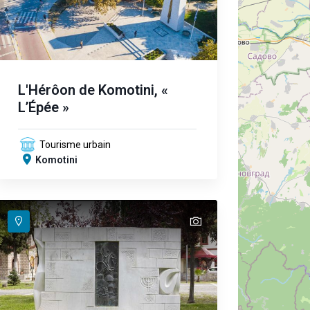
L'Hérôon de Komotini, «
L’Épée »
Tourisme urbain
Komotini
text
text