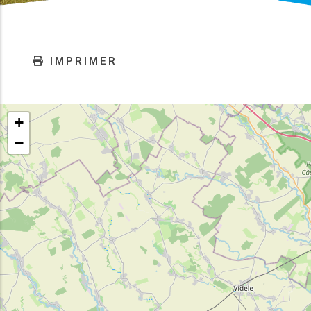
IMPRIMER
+
−