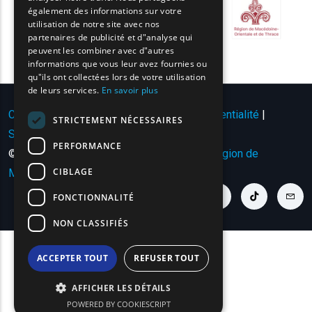
BULGARIAN
également des informations sur votre
utilisation de notre site avec nos
GERMAN
partenaires de publicité et d"analyse qui
peuvent les combiner avec d"autres
ROMANIAN
informations que vous leur avez fournies ou
qu"ils ont collectées lors de votre utilisation
TURKISH
de leurs services.
En savoir plus
Conditions d'utilisation | Politique de confidentialité
|
STRICTEMENT NÉCESSAIRES
Sitemap
|
Contact
PERFORMANCE
© Copyright 2024 - Tous droits réservés
Région de
CIBLAGE
Macédoine orientale et de Thrace
.
youtube link
facebook link
twitter link
linkedin link
instagram link
tiktok link
cont
FONCTIONNALITÉ
NON CLASSIFIÉS
ACCEPTER TOUT
REFUSER TOUT
AFFICHER LES DÉTAILS
POWERED BY COOKIESCRIPT