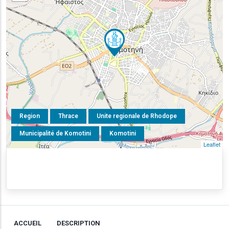
Region
Thrace
Unite regionale de Rhodope
Municipalité de Komotini
Komotini
Leaflet
ACCUEIL
DESCRIPTION