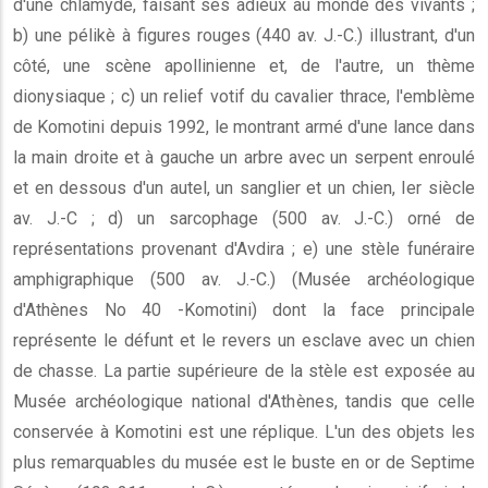
d'une chlamyde, faisant ses adieux au monde des vivants ;
b) une pélikè à figures rouges (440 av. J.-C.) illustrant, d'un
côté, une scène apollinienne et, de l'autre, un thème
dionysiaque ; c) un relief votif du cavalier thrace, l'emblème
de Komotini depuis 1992, le montrant armé d'une lance dans
la main droite et à gauche un arbre avec un serpent enroulé
et en dessous d'un autel, un sanglier et un chien, Ier siècle
av. J.-C ; d) un sarcophage (500 av. J.-C.) orné de
représentations provenant d'Avdira ; e) une stèle funéraire
amphigraphique (500 av. J.-C.) (Musée archéologique
d'Athènes No 40 -Komotini) dont la face principale
représente le défunt et le revers un esclave avec un chien
de chasse. La partie supérieure de la stèle est exposée au
Musée archéologique national d'Athènes, tandis que celle
conservée à Komotini est une réplique. L'un des objets les
plus remarquables du musée est le buste en or de Septime