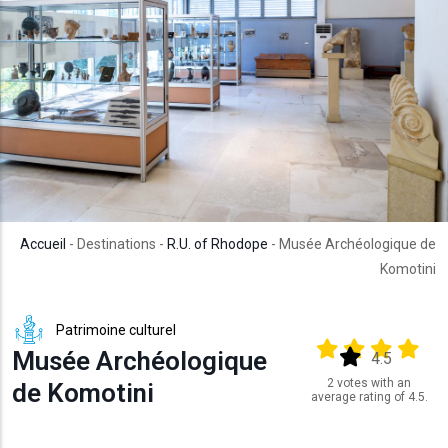
Accueil
- Destinations -
R.U. of Rhodope
- Musée Archéologique de
Komotini
Patrimoine culturel
Output format
(star)
(star)
(star)
(star
Musée Archéologique
(star)
4.5
2 votes with an
de Komotini
average rating of 4.5.