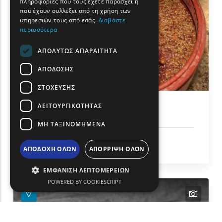
πληροφορίες που τους έχετε παράσχει ή
TURKISH
που έχουν συλλέξει από τη χρήση των
υπηρεσιών τους από εσάς.
Διαβάστε
περισσότερα
ΑΠΟΛΎΤΩΣ ΑΠΑΡΑΊΤΗΤΑ
ΑΠΌΔΟΣΗΣ
ΣΤΌΧΕΥΣΗΣ
ΛΕΙΤΟΥΡΓΙΚΌΤΗΤΑΣ
Τσίπουρο Ιάσμου
ΜΗ ΤΑΞΙΝΟΜΗΜΈΝΑ
Γαστρονομία & Τοπικά Προϊόντα
ΑΠΟΔΟΧΉ ΌΛΩΝ
ΑΠΌΡΡΙΨΗ ΌΛΩΝ
Ίασμος
ΕΜΦΆΝΙΣΗ ΛΕΠΤΟΜΕΡΕΙΏΝ
POWERED BY COOKIESCRIPT
text
text
text