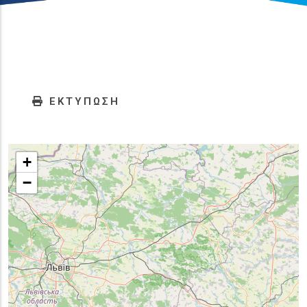
ΕΚΤΥΠΩΣΗ
+
−