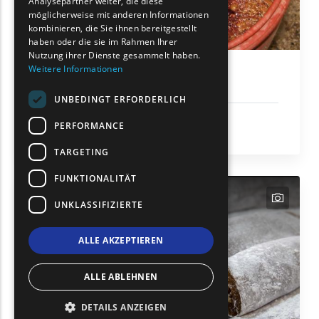
Analysepartner weiter, die diese
möglicherweise mit anderen Informationen
ROMANIAN
kombinieren, die Sie ihnen bereitgestellt
haben oder die sie im Rahmen Ihrer
TURKISH
Nutzung ihrer Dienste gesammelt haben.
Weitere Informationen
Tsipouro von Iasmos
UNBEDINGT ERFORDERLICH
Gastronomie und lokale Produkte
PERFORMANCE
Iasmos
TARGETING
FUNKTIONALITÄT
text
text
text
UNKLASSIFIZIERTE
ALLE AKZEPTIEREN
ALLE ABLEHNEN
DETAILS ANZEIGEN