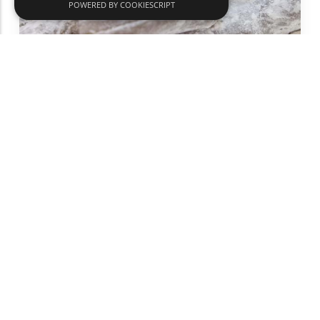
POWERED BY COOKIESCRIPT
Sujuk Lokum, Kaffee, getrocknete
Nüsse, Halva, Tahini
Gastronomie und lokale Produkte
Komotini
text