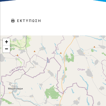
ΕΚΤΥΠΩΣΗ
+
−