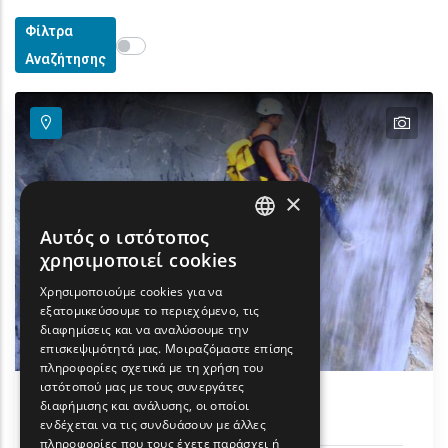
Φίλτρα
Show map on mouse hover
Περάστε το ποντίκι για εμφάνιση στον χάρτη
Αναζήτησης
text
×
Αυτός ο ιστότοπος
ENGLISH
χρησιμοποιεί cookies
GREEK
Χρησιμοποιούμε cookies για να
εξατομικεύσουμε το περιεχόμενο, τις
FRENCH
διαφημίσεις και να αναλύσουμε την
BULGARIAN
επισκεψιμότητά μας. Μοιραζόμαστε επίσης
πληροφορίες σχετικά με τη χρήση του
GERMAN
ιστότοπού μας με τους συνεργάτες
διαφήμισης και ανάλυσης, οι οποίοι
Canyoning στις βάθρες
ROMANIAN
ενδέχεται να τις συνδυάσουν με άλλες
πληροφορίες που τους έχετε παράσχει ή
TURKISH