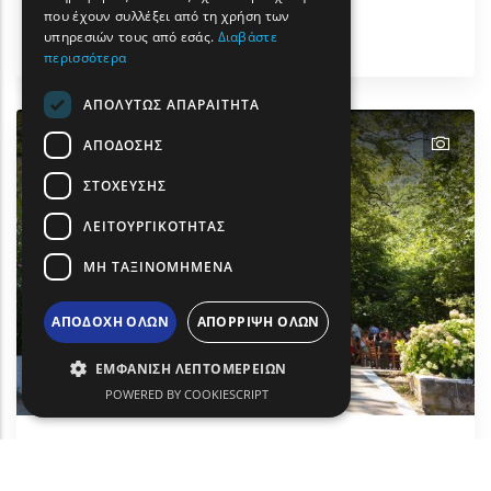
που έχουν συλλέξει από τη χρήση των
Δραστηριότητες & Αθλητισμός
υπηρεσιών τους από εσάς.
Διαβάστε
Σαμοθράκη
περισσότερα
ΑΠΟΛΎΤΩΣ ΑΠΑΡΑΊΤΗΤΑ
text
ΑΠΌΔΟΣΗΣ
ΣΤΌΧΕΥΣΗΣ
ΛΕΙΤΟΥΡΓΙΚΌΤΗΤΑΣ
ΜΗ ΤΑΞΙΝΟΜΗΜΈΝΑ
ΑΠΟΔΟΧΉ ΌΛΩΝ
ΑΠΌΡΡΙΨΗ ΌΛΩΝ
ΕΜΦΆΝΙΣΗ ΛΕΠΤΟΜΕΡΕΙΏΝ
POWERED BY COOKIESCRIPT
Θερμά λουτρά Σαμοθράκης