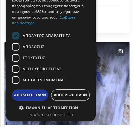
ενδέχεται να τις συνδυάσουν με άλλες
πληροφορίες που τους έχετε παράσχει ή
TURKISH
που έχουν συλλέξει από τη χρήση των
Αστικός Τουρισμός
υπηρεσιών τους από εσάς.
Διαβάστε
Πολιτισμός
περισσότερα
Διδυμότειχο
ΑΠΟΛΎΤΩΣ ΑΠΑΡΑΊΤΗΤΑ
ΑΠΌΔΟΣΗΣ
text
ΣΤΌΧΕΥΣΗΣ
ΛΕΙΤΟΥΡΓΙΚΌΤΗΤΑΣ
ΜΗ ΤΑΞΙΝΟΜΗΜΈΝΑ
ΑΠΟΔΟΧΉ ΌΛΩΝ
ΑΠΌΡΡΙΨΗ ΌΛΩΝ
ΕΜΦΆΝΙΣΗ ΛΕΠΤΟΜΕΡΕΙΏΝ
POWERED BY COOKIESCRIPT