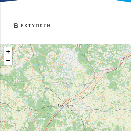
ΕΚΤΥΠΩΣΗ
+
−