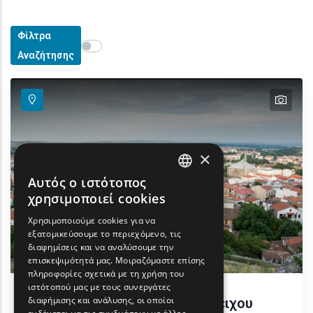
Φίλτρα
Show map on mouse hover
Περάστε το ποντίκι για εμφάνιση στον χάρτη
Αναζήτησης
text
×
Αυτός ο ιστότοπος
ENGLISH
χρησιμοποιεί cookies
GREEK
Χρησιμοποιούμε cookies για να
εξατομικεύσουμε το περιεχόμενο, τις
FRENCH
διαφημίσεις και να αναλύσουμε την
BULGARIAN
επισκεψιμότητά μας. Μοιραζόμαστε επίσης
πληροφορίες σχετικά με τη χρήση του
GERMAN
ιστότοπού μας με τους συνεργάτες
διαφήμισης και ανάλυσης, οι οποίοι
Πνευματικό Κέντρο Διδυμότειχου
ROMANIAN