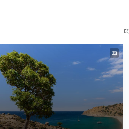
Εξ
text