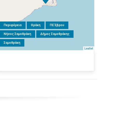
Περιφέρεια
Θράκη
ΠΕ Έβρου
Νήσος Σαμοθράκη
Δήμος Σαμοθράκης
Σαμοθράκη
Leaflet