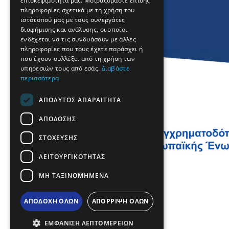
επισκεψιμότητά μας. Μοιραζόμαστε επίσης
πληροφορίες σχετικά με τη χρήση του
GERMAN
ιστότοπού μας με τους συνεργάτες
διαφήμισης και ανάλυσης, οι οποίοι
ROMANIAN
ενδέχεται να τις συνδυάσουν με άλλες
πληροφορίες που τους έχετε παράσχει ή
TURKISH
που έχουν συλλέξει από τη χρήση των
υπηρεσιών τους από εσάς.
Διαβάστε
περισσότερα
ΑΠΟΛΎΤΩΣ ΑΠΑΡΑΊΤΗΤΑ
ΑΠΌΔΟΣΗΣ
ΣΤΌΧΕΥΣΗΣ
ΛΕΙΤΟΥΡΓΙΚΌΤΗΤΑΣ
ΜΗ ΤΑΞΙΝΟΜΗΜΈΝΑ
ΑΠΟΔΟΧΉ ΌΛΩΝ
ΑΠΌΡΡΙΨΗ ΌΛΩΝ
ΕΜΦΆΝΙΣΗ ΛΕΠΤΟΜΕΡΕΙΏΝ