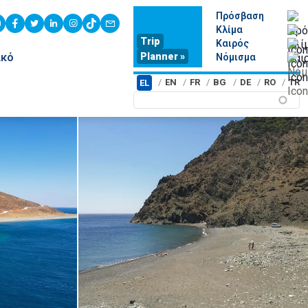
Πρόσβαση
youtube
facebook
twitter
linkedin
instagram
tiktok
contact
Κλίμα
Trip
Καιρός
Planner »
ικό
Νόμισμα
EN
FR
BG
DE
RO
TR
EL