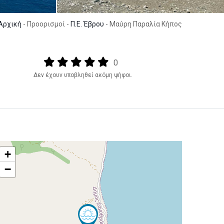
Αρχική
- Προορισμοί -
Π.Ε. Έβρου
- Μαύρη Παραλία Κήπος
Output format
(star)
(star)
(star)
(star)
(star)
0
Δεν έχουν υποβληθεί ακόμη ψήφοι.
+
−