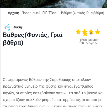
Αρχική
- Προορισμοί -
Π.Ε. Έβρου
- Βάθρες(Φονιάς, Γριά βάθρα)
Φύση
Output format
(star)
(star)
(star)
(star
Βάθρες(Φονιάς, Γριά
(star)
5
1 ψήφοι με μέση
βάθρα)
βαθμολογία 5.
Οι φημισμένες Βάθρες της Σαμοθράκης αποτελούν
πραγματικό μνημείο της φύσης και είναι ένα πλήθος
πηγών, οι οποίες κατεβαίνουν ακτινωτά από το βουνό και
σχηματίζουν πολλούς μικρούς καταρράκτες, οι οποίοι με
τη σειρά τους δημιουργούν μικρές φυσικές πισίνες, μέσα