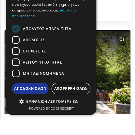
που έχουν συλλέξει από τη χρήση των
Δραστηριότητες & Αθλητισμός
υπηρεσιών τους από εσάς.
Διαβάστε
Σαμοθράκη
περισσότερα
ΑΠΟΛΎΤΩΣ ΑΠΑΡΑΊΤΗΤΑ
text
ΑΠΌΔΟΣΗΣ
ΣΤΌΧΕΥΣΗΣ
ΛΕΙΤΟΥΡΓΙΚΌΤΗΤΑΣ
ΜΗ ΤΑΞΙΝΟΜΗΜΈΝΑ
ΑΠΟΔΟΧΉ ΌΛΩΝ
ΑΠΌΡΡΙΨΗ ΌΛΩΝ
ΕΜΦΆΝΙΣΗ ΛΕΠΤΟΜΕΡΕΙΏΝ
POWERED BY COOKIESCRIPT
Θερμά λουτρά Σαμοθράκης