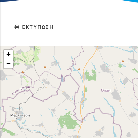
ΕΚΤΥΠΩΣΗ
+
−