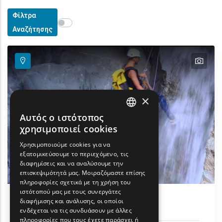
Φίλτρα
Show map on mouse hover
Περάστε το ποντίκι για εμφάνιση στον χάρτη
Αναζήτησης
text
×
Αυτός ο ιστότοπος
ENGLISH
χρησιμοποιεί cookies
GREEK
Χρησιμοποιούμε cookies για να
εξατομικεύσουμε το περιεχόμενο, τις
FRENCH
διαφημίσεις και να αναλύσουμε την
BULGARIAN
επισκεψιμότητά μας. Μοιραζόμαστε επίσης
πληροφορίες σχετικά με τη χρήση του
GERMAN
ιστότοπού μας με τους συνεργάτες
διαφήμισης και ανάλυσης, οι οποίοι
Canyoning στις βάθρες
ROMANIAN
ενδέχεται να τις συνδυάσουν με άλλες
πληροφορίες που τους έχετε παράσχει ή
TURKISH