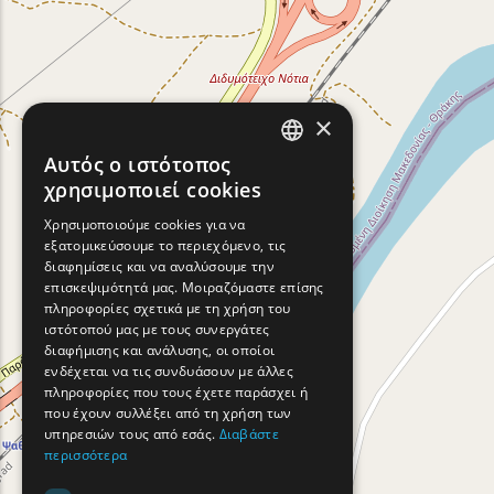
×
Αυτός ο ιστότοπος
ENGLISH
χρησιμοποιεί cookies
GREEK
Χρησιμοποιούμε cookies για να
εξατομικεύσουμε το περιεχόμενο, τις
FRENCH
διαφημίσεις και να αναλύσουμε την
BULGARIAN
επισκεψιμότητά μας. Μοιραζόμαστε επίσης
πληροφορίες σχετικά με τη χρήση του
GERMAN
ιστότοπού μας με τους συνεργάτες
διαφήμισης και ανάλυσης, οι οποίοι
ROMANIAN
ενδέχεται να τις συνδυάσουν με άλλες
πληροφορίες που τους έχετε παράσχει ή
TURKISH
που έχουν συλλέξει από τη χρήση των
υπηρεσιών τους από εσάς.
Διαβάστε
περισσότερα