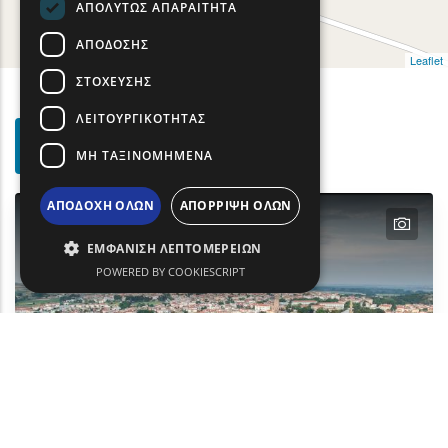
ΑΠΟΛΎΤΩΣ ΑΠΑΡΑΊΤΗΤΑ
ΑΠΌΔΟΣΗΣ
Leaflet
ΣΤΌΧΕΥΣΗΣ
ΛΕΙΤΟΥΡΓΙΚΌΤΗΤΑΣ
Φίλτρα
Show map on mouse hover
Περάστε το ποντίκι για εμφάνιση στον χάρτη
ΜΗ ΤΑΞΙΝΟΜΗΜΈΝΑ
Αναζήτησης
ΑΠΟΔΟΧΉ ΌΛΩΝ
ΑΠΌΡΡΙΨΗ ΌΛΩΝ
text
ΕΜΦΆΝΙΣΗ ΛΕΠΤΟΜΕΡΕΙΏΝ
POWERED BY COOKIESCRIPT