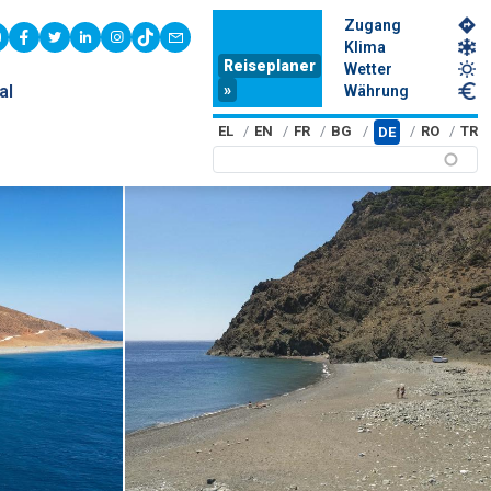
Zugang
youtube
facebook
twitter
linkedin
instagram
tiktok
contact
Klima
Reiseplaner
Wetter
»
al
Währung
EL
EN
FR
BG
RO
TR
DE