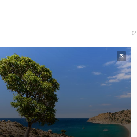
Εξ
text