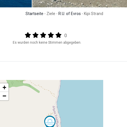
Startseite
- Ziele -
R.U. of Evros
- Kipi Strand
Output format
(star)
(star)
(star)
(star)
(star)
0
Es wurden noch keine Stimmen abgegeben.
+
−