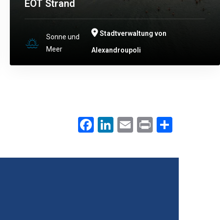
EOT Strand
Stadtverwaltung von
Sonne und
Meer
Alexandroupoli
Facebook
LinkedIn
Email
Print
.