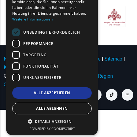
kombinieren, die Sie ihnen bereitgestellt
haben oder die sie im Rahmen Ihrer
TURKISH
Nutzung ihrer Dienste gesammelt haben.
Weitere Informationen
UNBEDINGT ERFORDERLICH
PERFORMANCE
TARGETING
Nutzungsbedingungen | Datenschutzrichtlinie
|
Sitemap
|
FUNKTIONALITÄT
Kontakt
© Copyright 2024 - Alle Rechte vorbehalten
Region
UNKLASSIFIZIERTE
Ostmazedonien und Thrakien
.
ALLE AKZEPTIEREN
youtube link
facebook link
twitter link
linkedin link
instagram link
tiktok link
cont
ALLE ABLEHNEN
DETAILS ANZEIGEN
POWERED BY COOKIESCRIPT