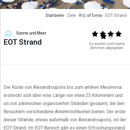
Startseite
- Ziele -
R.U. of Evros
- EOT Strand
Sonne und Meer
Output format
(star)
(star)
(star)
(star
(star)
0
EOT Strand
Es wurden noch keine
Stimmen abgegeben.
Die Küste von Alexandroupolis bis zum antiken Mesimvria
erstreckt sich über eine Länge von etwa 25 Kilometern und
ist von zahlreichen organisierten Stränden gesäumt, die den
Besuchern verschiedene Annehmlichkeiten bieten. Der erste
dieser Strände, etwas außerhalb von Alexandroupolis, ist der
EOT-Strand. Im EOT-Bereich gibt es einen Erfrischungsstand