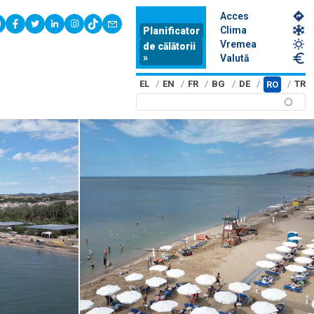
Acces
youtube
facebook
twitter
linkedin
instagram
tiktok
contact
Clima
Planificator
Vremea
de călătorii
»
Valută
EL
EN
FR
BG
DE
TR
RO