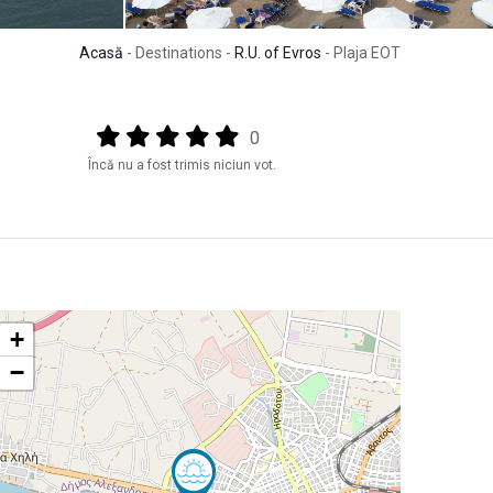
Acasă
- Destinations -
R.U. of Evros
- Plaja EOT
Output format
(star)
(star)
(star)
(star)
(star)
0
Încă nu a fost trimis niciun vot.
+
−