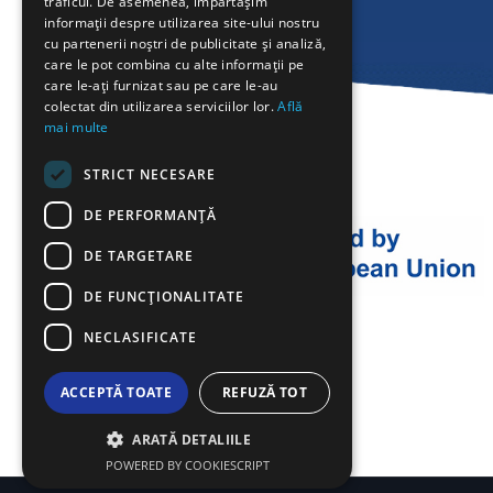
traficul. De asemenea, împărtășim
BULGARIAN
informații despre utilizarea site-ului nostru
cu partenerii noștri de publicitate și analiză,
GERMAN
care le pot combina cu alte informații pe
care le-ați furnizat sau pe care le-au
ROMANIAN
colectat din utilizarea serviciilor lor.
Află
mai multe
TURKISH
STRICT NECESARE
DE PERFORMANȚĂ
DE TARGETARE
DE FUNCŢIONALITATE
NECLASIFICATE
ACCEPTĂ TOATE
REFUZĂ TOT
ARATĂ DETALIILE
POWERED BY COOKIESCRIPT