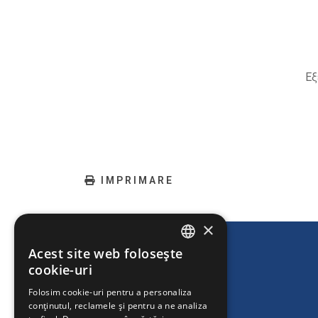
Εξ
IMPRIMARE
×
Acest site web folosește
ENGLISH
cookie-uri
GREEK
Folosim cookie-uri pentru a personaliza
conținutul, reclamele și pentru a ne analiza
FRENCH