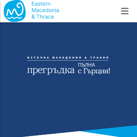
Премини към основното съдържание
Начална страница