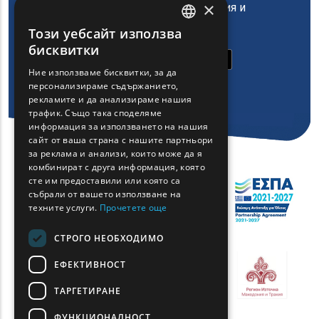
×
на Регион Източна Македония и
Тракия
Този уебсайт използва
ENGLISH
бисквитки
GREEK
Ние използваме бисквитки, за да
персонализираме съдържанието,
FRENCH
рекламите и да анализираме нашия
BULGARIAN
трафик. Също така споделяме
информация за използването на нашия
GERMAN
сайт от ваша страна с нашите партньори
за реклама и анализи, които може да я
ROMANIAN
комбинират с друга информация, която
сте им предоставили или която са
TURKISH
събрали от вашето използване на
техните услуги.
Прочетете още
СТРОГО НЕОБХОДИМО
ЕФЕКТИВНОСТ
ТАРГЕТИРАНЕ
ФУНКЦИОНАЛНОСТ