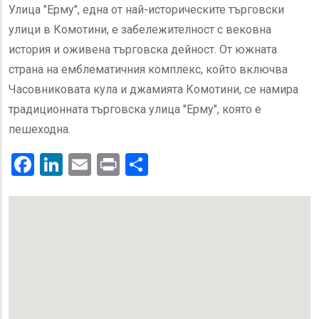
Улица "Ерму", една от най-историческите търговски
улици в Комотини, е забележителност с вековна
история и оживена търговска дейност. От южната
страна на емблематичния комплекс, който включва
Часовниковата кула и джамията Комотини, се намира
традиционната търговска улица "Ерму", която е
пешеходна.
Facebook
LinkedIn
Email
Print
.