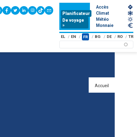
Accès
youtube
facebook
twitter
linkedin
instagram
tiktok
contact
Climat
Planificateur
Météo
De voyage
»
Monnaie
EL
EN
BG
DE
RO
TR
FR
Accueil