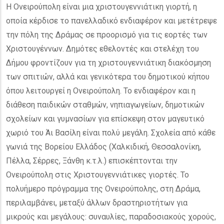
Η Ονειρούπολη είναι μια χριστουγεννιάτικη γιορτή, η
οποία κέρδισε το πανελλαδικό ενδιαφέρον και μετέτρεψε
την πόλη της Δράμας σε προορισμό για τις εορτές των
Χριστουγέννων. Δημότες εθελοντές και στελέχη του
Δήμου φροντίζουν για τη χριστουγεννιάτικη διακόσμηση
των σπιτιών, αλλά και γενικότερα του δημοτικού κήπου
όπου λειτουργεί η Ονειρούπολη. Το ενδιαφέρον και η
διάθεση παιδικών σταθμών, νηπιαγωγείων, δημοτικών
σχολείων και γυμνασίων για επίσκεψη στον μαγευτικό
χωριό του Άι Βασίλη είναι πολύ μεγάλη. Σχολεία από κάθε
γωνιά της Βορείου Ελλάδος (Χαλκιδική, Θεσσαλονίκη,
Πέλλα, Σέρρες, Ξάνθη κ.τ.λ.) επισκέπτονται την
Ονειρούπολη στις Χριστουγεννιάτικες γιορτές. Το
πολυήμερο πρόγραμμα της Ονειρούπολης, στη Δράμα,
περιλαμβάνει, μεταξύ άλλων δραστηριοτήτων για
μικρούς και μεγάλους: συναυλίες, παραδοσιακούς χορούς,