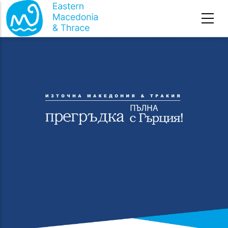
Премини към основното съдържание
Начална страница
-