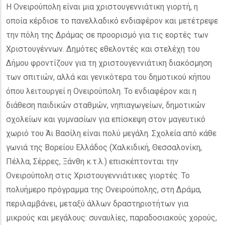
Η Ονειρούπολη είναι μια χριστουγεννιάτικη γιορτή, η
οποία κέρδισε το πανελλαδικό ενδιαφέρον και μετέτρεψε
την πόλη της Δράμας σε προορισμό για τις εορτές των
Χριστουγέννων. Δημότες εθελοντές και στελέχη του
Δήμου φροντίζουν για τη χριστουγεννιάτικη διακόσμηση
των σπιτιών, αλλά και γενικότερα του δημοτικού κήπου
όπου λειτουργεί η Ονειρούπολη. Το ενδιαφέρον και η
διάθεση παιδικών σταθμών, νηπιαγωγείων, δημοτικών
σχολείων και γυμνασίων για επίσκεψη στον μαγευτικό
χωριό του Άι Βασίλη είναι πολύ μεγάλη. Σχολεία από κάθε
γωνιά της Βορείου Ελλάδος (Χαλκιδική, Θεσσαλονίκη,
Πέλλα, Σέρρες, Ξάνθη κ.τ.λ.) επισκέπτονται την
Ονειρούπολη στις Χριστουγεννιάτικες γιορτές. Το
πολυήμερο πρόγραμμα της Ονειρούπολης, στη Δράμα,
περιλαμβάνει, μεταξύ άλλων δραστηριοτήτων για
μικρούς και μεγάλους: συναυλίες, παραδοσιακούς χορούς,