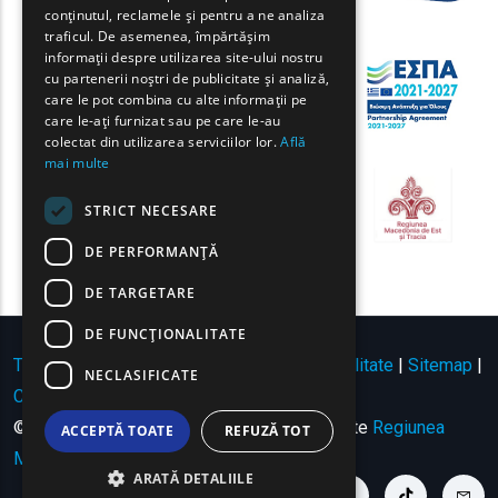
conținutul, reclamele și pentru a ne analiza
FRENCH
traficul. De asemenea, împărtășim
BULGARIAN
informații despre utilizarea site-ului nostru
cu partenerii noștri de publicitate și analiză,
GERMAN
care le pot combina cu alte informații pe
care le-ați furnizat sau pe care le-au
ROMANIAN
colectat din utilizarea serviciilor lor.
Află
mai multe
TURKISH
STRICT NECESARE
DE PERFORMANȚĂ
DE TARGETARE
DE FUNCŢIONALITATE
Termeni de utilizare | Politica de confidențialitate
|
Sitemap
|
NECLASIFICATE
Contact
© Copyright 2024 - Toate drepturile rezervate
Regiunea
ACCEPTĂ TOATE
REFUZĂ TOT
Macedonia de Est și Tracia
.
ARATĂ DETALIILE
youtube link
facebook link
twitter link
linkedin link
instagram link
tiktok link
cont