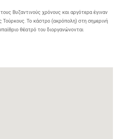
 τους Βυζαντινούς χρόνους και αργότερα έγιναν
 Τούρκους. Το κάστρο (ακρόπολη) στη σημερινή
 υπαίθριο θέατρό του διοργανώνονται