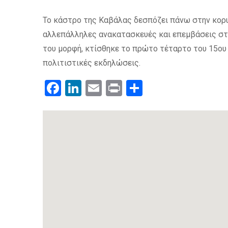
Το κάστρο της Καβάλας δεσπόζει πάνω στην κορυφ
αλλεπάλληλες ανακατασκευές και επεμβάσεις στη
του μορφή, κτίσθηκε το πρώτο τέταρτο του 15ου 
πολιτιστικές εκδηλώσεις.
Facebook
LinkedIn
Email
Print
.