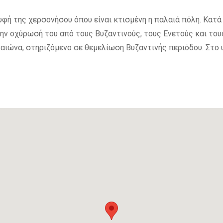
ή της χερσονήσου όπου είναι κτισμένη η παλαιά πόλη. Κατά
ν οχύρωσή του από τους Βυζαντινούς, τους Ενετούς και τους
αιώνα, στηριζόμενο σε θεμελίωση Βυζαντινής περιόδου. Στο