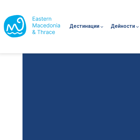
Main navigation
Премини към основното съдържание
Дестинации
Дейности