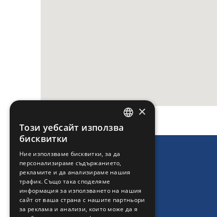
×
Този уебсайт използва
ENGLISH
бисквитки
GREEK
Ние използваме бисквитки, за да
персонализираме съдържанието,
FRENCH
рекламите и да анализираме нашия
BULGARIAN
трафик. Също така споделяме
информация за използването на нашия
GERMAN
сайт от ваша страна с нашите партньори
за реклама и анализи, които може да я
ROMANIAN