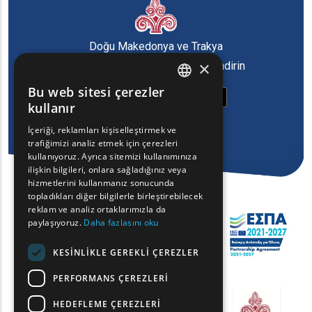
Doğu Makedonya ve Trakya
×
Bölgesi'nin oyun uygulamasını indirin
Bu web sitesi çerezler
ENGLISH
kullanır
GREEK
İçeriği, reklamları kişiselleştirmek ve
trafiğimizi analiz etmek için çerezleri
FRENCH
kullanıyoruz. Ayrıca sitemizi kullanımınıza
BULGARIAN
ilişkin bilgileri, onlara sağladığınız veya
hizmetlerini kullanmanız sonucunda
GERMAN
topladıkları diğer bilgilerle birleştirebilecek
reklam ve analiz ortaklarımızla da
ROMANIAN
paylaşıyoruz.
Daha fazlasını oku
TURKISH
KESINLIKLE GEREKLI ÇEREZLER
PERFORMANS ÇEREZLERI
HEDEFLEME ÇEREZLERI