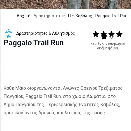
Αρχική
- Δραστηριότητες -
Π.Ε. Καβάλας
-
Paggaio Trail Run
Δραστηριότητες & Αθλητισμός
Output format
(star)
(star)
(star)
(star
(star)
0
Paggaio Trail Run
Δεν έχουν υποβληθεί
ακόμη ψήφοι.
Κάθε Μάιο διοργανώνονται Αγώνες Ορεινού Τρεξίματος
Παγγαίου, Paggaio Trail Run, στο χωριό Δωμάτια, στο
Δήμο Παγγαίου της Περιφερειακής Ενότητας Καβάλας,
προσελκύοντας δρομείς και λάτρεις της φύσης.