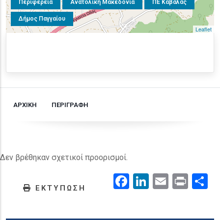
Περιφέρεια
Ανατολική Μακεδονία
ΠΕ Καβάλας
Δήμος Παγγαίου
Leaflet
ΑΡΧΙΚΗ
ΠΕΡΙΓΡΑΦΗ
Δεν βρέθηκαν σχετικοί προορισμοί.
Facebook
LinkedIn
Email
Prin
.
ΕΚΤΥΠΩΣΗ