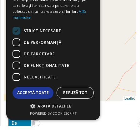
care le-ați furnizat sau pe care le-au
ROMANIAN
colectat din utilizarea serviciilor lor.
Află
mai multe
TURKISH
STRICT NECESARE
DE PERFORMANȚĂ
DE TARGETARE
DE FUNCŢIONALITATE
NECLASIFICATE
ACCEPTĂ TOATE
REFUZĂ TOT
Leaflet
ARATĂ DETALIILE
POWERED BY COOKIESCRIPT
Filtre
Show map on mouse hover
De
Haritayı görüntülemek için fareyi hareket ettirin
Căutare