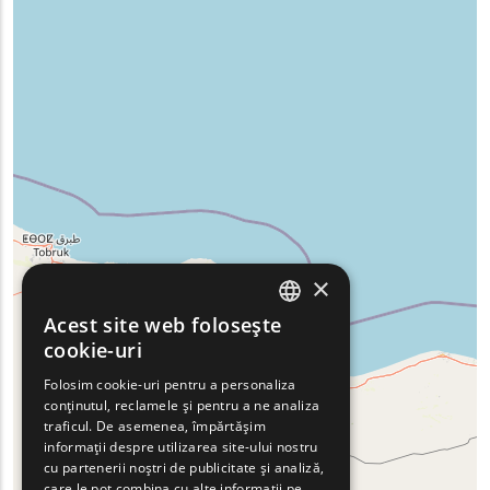
×
Acest site web folosește
ENGLISH
cookie-uri
GREEK
Folosim cookie-uri pentru a personaliza
conținutul, reclamele și pentru a ne analiza
FRENCH
traficul. De asemenea, împărtășim
BULGARIAN
informații despre utilizarea site-ului nostru
cu partenerii noștri de publicitate și analiză,
GERMAN
care le pot combina cu alte informații pe