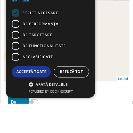
mai multe
TURKISH
STRICT NECESARE
DE PERFORMANȚĂ
DE TARGETARE
DE FUNCŢIONALITATE
NECLASIFICATE
ACCEPTĂ TOATE
REFUZĂ TOT
Leaflet
ARATĂ DETALIILE
POWERED BY COOKIESCRIPT
Filtre
Show map on mouse hover
De
Haritayı görüntülemek için fareyi hareket ettirin
Căutare
text