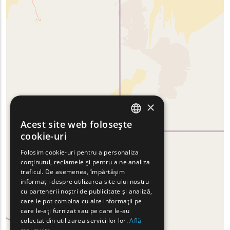
×
Acest site web folosește
ENGLISH
cookie-uri
GREEK
Folosim cookie-uri pentru a personaliza
conținutul, reclamele și pentru a ne analiza
FRENCH
traficul. De asemenea, împărtășim
BULGARIAN
informații despre utilizarea site-ului nostru
cu partenerii noștri de publicitate și analiză,
GERMAN
care le pot combina cu alte informații pe
care le-ați furnizat sau pe care le-au
ROMANIAN
colectat din utilizarea serviciilor lor.
Află