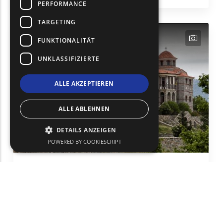
PERFORMANCE
TARGETING
text
FUNKTIONALITÄT
UNKLASSIFIZIERTE
ALLE AKZEPTIEREN
ALLE ABLEHNEN
DETAILS ANZEIGEN
POWERED BY COOKIESCRIPT
Kloster des Heiligen Maximos - Berg
Papikion
Religion