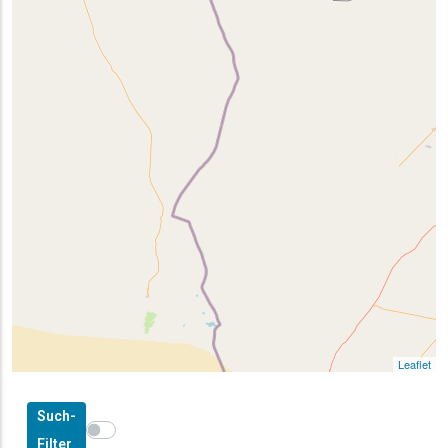
Leaflet
Such-
Show map on mouse hover
Den Mauszeiger ziehen, um auf der Karte anzuzeig
Filter