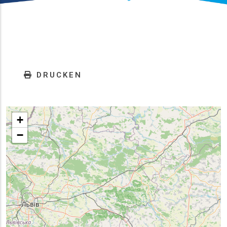
DRUCKEN
+
−