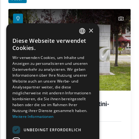
text
text
×
Diese Webseite verwendet
ENGLISH
Cookies.
GREEK
Wir verwenden Cookies, um Inhalte und
Anzeigen zu personalisieren und unseren
FRENCH
Datenverkehr zu analysieren. Wir geben
BULGARIAN
Informationen über Ihre Nutzung unserer
Website auch an unsere Werbe- und
GERMAN
Analysepartner weiter, die diese
möglicherweise mit anderen Informationen
ROMANIAN
kombinieren, die Sie ihnen bereitgestellt
Jüdisches Monument, Komotini-
haben oder die sie im Rahmen Ihrer
TURKISH
Park
Nutzung ihrer Dienste gesammelt haben.
Weitere Informationen
Kulturelles Erbe
UNBEDINGT ERFORDERLICH
Komotini