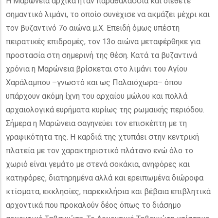
Η Μαρώνεια αρχικά ήταν παραθαλάσσια και διέθετε
σημαντικό λιμάνι, το οποίο συνέχισε να ακμάζει μέχρι και
τον βυζαντινό 7ο αιώνα μ.Χ. Επειδή όμως υπέστη
πειρατικές επιδρομές, τον 13ο αιώνα μεταφέρθηκε για
προστασία στη σημερινή της θέση. Κατά τα βυζαντινά
χρόνια η Μαρώνεια βρίσκεται στο λιμάνι του Αγίου
Χαράλαμπου –γνωστό και ως Παλαιόχωρα– όπου
υπάρχουν ακόμη ίχνη του αρχαίου μώλου και πολλά
αρχαιολογικά ευρήματα κυρίως της ρωμαικής περιόδου.
Σήμερα η Μαρώνεια σαγηνεύει τον επισκέπτη με τη
γραφικότητα της. Η καρδιά της χτυπάει στην κεντρική
πλατεία με τον χαρακτηριστικό πλάτανο ενώ όλο το
χωριό είναι γεμάτο με στενά σοκάκια, ανηφόρες και
κατηφόρες, διατηρημένα αλλά και ερειπωμένα διώροφα
κτίσματα, εκκλησίες, παρεκκλήσια και βέβαια επιβλητικά
αρχοντικά που προκαλούν δέος όπως το διάσημο