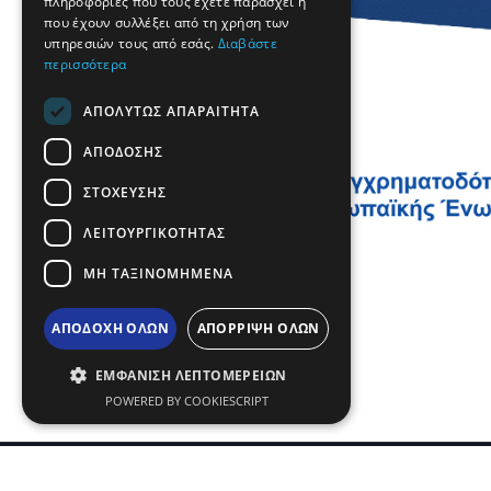
πληροφορίες που τους έχετε παράσχει ή
TURKISH
που έχουν συλλέξει από τη χρήση των
υπηρεσιών τους από εσάς.
Διαβάστε
περισσότερα
ΑΠΟΛΎΤΩΣ ΑΠΑΡΑΊΤΗΤΑ
ΑΠΌΔΟΣΗΣ
ΣΤΌΧΕΥΣΗΣ
ΛΕΙΤΟΥΡΓΙΚΌΤΗΤΑΣ
ΜΗ ΤΑΞΙΝΟΜΗΜΈΝΑ
ΑΠΟΔΟΧΉ ΌΛΩΝ
ΑΠΌΡΡΙΨΗ ΌΛΩΝ
ΕΜΦΆΝΙΣΗ ΛΕΠΤΟΜΕΡΕΙΏΝ
POWERED BY COOKIESCRIPT
Όροι χρήσης | Πολιτική Απορρήτου
|
Sitemap
|
Επι