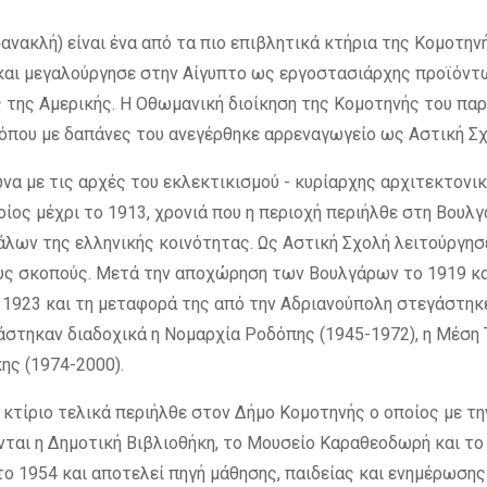
νακλή) είναι ένα από τα πιο επιβλητικά κτήρια της Κομοτη
και μεγαλούργησε στην Αίγυπτο ως εργοστασιάρχης προϊόντ
 της Αμερικής. Η Οθωμανική διοίκηση της Κομοτηνής του πα
όπου με δαπάνες του ανεγέρθηκε αρρεναγωγείο ως Αστική Σχο
ωνα με τις αρχές του εκλεκτικισμού - κυρίαρχης αρχιτεκτον
οίος μέχρι το 1913, χρονιά που η περιοχή περιήλθε στη Βουλ
λων της ελληνικής κοινότητας. Ως Αστική Σχολή λειτούργησε
ους σκοπούς. Μετά την αποχώρηση των Βουλγάρων το 1919 κ
923 και τη μεταφορά της από την Αδριανούπολη στεγάστηκε ε
στηκαν διαδοχικά η Νομαρχία Ροδόπης (1945-1972), η Μέση Τ
ης (1974-2000).
ο κτίριο τελικά περιήλθε στον Δήμο Κομοτηνής ο οποίος με
νται η Δημοτική Βιβλιοθήκη, το Μουσείο Καραθεοδωρή και τ
το 1954 και αποτελεί πηγή μάθησης, παιδείας και ενημέρωση