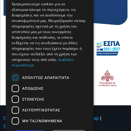
Χρησιμοποιούμε cookies για να
εξατομικεύσουμε το περιεχόμενο, τις
FRENCH
διαφημίσεις και να αναλύσουμε την
BULGARIAN
επισκεψιμότητά μας. Μοιραζόμαστε επίσης
πληροφορίες σχετικά με τη χρήση του
GERMAN
ιστότοπού μας με τους συνεργάτες
διαφήμισης και ανάλυσης, οι οποίοι
ROMANIAN
ενδέχεται να τις συνδυάσουν με άλλες
πληροφορίες που τους έχετε παράσχει ή
TURKISH
που έχουν συλλέξει από τη χρήση των
υπηρεσιών τους από εσάς.
Διαβάστε
περισσότερα
ΑΠΟΛΎΤΩΣ ΑΠΑΡΑΊΤΗΤΑ
ΑΠΌΔΟΣΗΣ
ΣΤΌΧΕΥΣΗΣ
ΛΕΙΤΟΥΡΓΙΚΌΤΗΤΑΣ
Όροι χρήσης | Πολιτική Απορρήτου
|
Sitemap
|
ΜΗ ΤΑΞΙΝΟΜΗΜΈΝΑ
Επικοινωνία