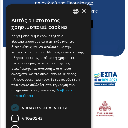
παιχνιδιού της Περιφέρειας
×
Ανατολικής Μακεδονίας Θράκης
Αυτός ο ιστότοπος
ENGLISH
χρησιμοποιεί cookies
GREEK
Χρησιμοποιούμε cookies για να
εξατομικεύσουμε το περιεχόμενο, τις
FRENCH
διαφημίσεις και να αναλύσουμε την
BULGARIAN
επισκεψιμότητά μας. Μοιραζόμαστε επίσης
πληροφορίες σχετικά με τη χρήση του
GERMAN
ιστότοπού μας με τους συνεργάτες
διαφήμισης και ανάλυσης, οι οποίοι
ROMANIAN
ενδέχεται να τις συνδυάσουν με άλλες
πληροφορίες που τους έχετε παράσχει ή
TURKISH
που έχουν συλλέξει από τη χρήση των
υπηρεσιών τους από εσάς.
Διαβάστε
περισσότερα
ΑΠΟΛΎΤΩΣ ΑΠΑΡΑΊΤΗΤΑ
ΑΠΌΔΟΣΗΣ