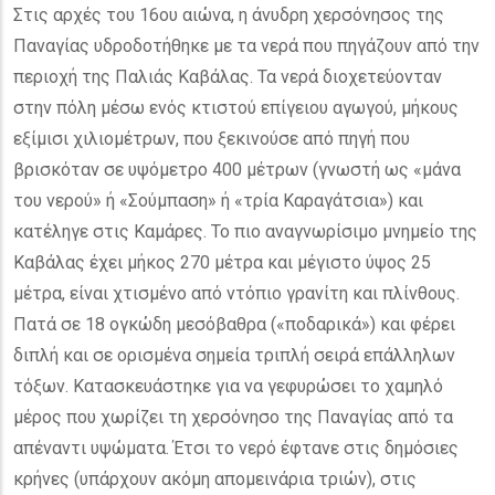
Στις αρχές του 16ου αιώνα, η άνυδρη χερσόνησος της
Παναγίας υδροδοτήθηκε με τα νερά που πηγάζουν από την
περιοχή της Παλιάς Καβάλας. Τα νερά διοχετεύονταν
στην πόλη μέσω ενός κτιστού επίγειου αγωγού, μήκους
εξίμισι χιλιομέτρων, που ξεκινούσε από πηγή που
βρισκόταν σε υψόμετρο 400 μέτρων (γνωστή ως «μάνα
του νερού» ή «Σούμπαση» ή «τρία Καραγάτσια») και
κατέληγε στις Καμάρες. Το πιο αναγνωρίσιμο μνημείο της
Καβάλας έχει μήκος 270 μέτρα και μέγιστο ύψος 25
μέτρα, είναι χτισμένο από ντόπιο γρανίτη και πλίνθους.
Πατά σε 18 ογκώδη μεσόβαθρα («ποδαρικά») και φέρει
διπλή και σε ορισμένα σημεία τριπλή σειρά επάλληλων
τόξων. Κατασκευάστηκε για να γεφυρώσει το χαμηλό
μέρος που χωρίζει τη χερσόνησο της Παναγίας από τα
απέναντι υψώματα. Έτσι το νερό έφτανε στις δημόσιες
κρήνες (υπάρχουν ακόμη απομεινάρια τριών), στις