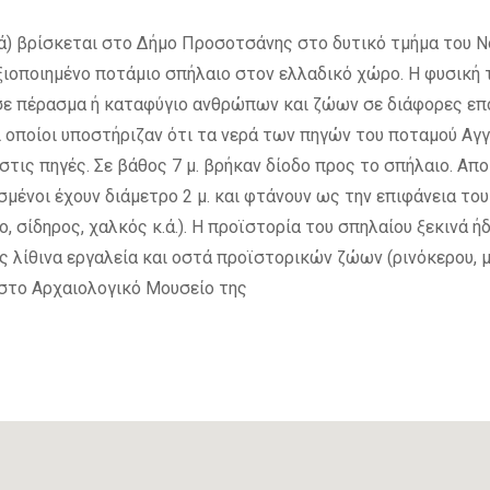
ά) βρίσκεται στο Δήμο Προσοτσάνης στο δυτικό τμήμα του Ν
αξιοποιημένο ποτάμιο σπήλαιο στον ελλαδικό χώρο. Η φυσική 
εσε πέρασμα ή καταφύγιο ανθρώπων και ζώων σε διάφορες επ
οποίοι υποστήριζαν ότι τα νερά των πηγών του ποταμού Αγγί
στις πηγές. Σε βάθος 7 μ. βρήκαν δίοδο προς το σπήλαιο. Α
ισμένοι έχουν διάμετρο 2 μ. και φτάνουν ως την επιφάνεια το
 σίδηρος, χαλκός κ.ά.). Η προϊστορία του σπηλαίου ξεκινά ή
ς λίθινα εργαλεία και οστά προϊστορικών ζώων (ρινόκερου, μ
 στο Αρχαιολογικό Μουσείο της