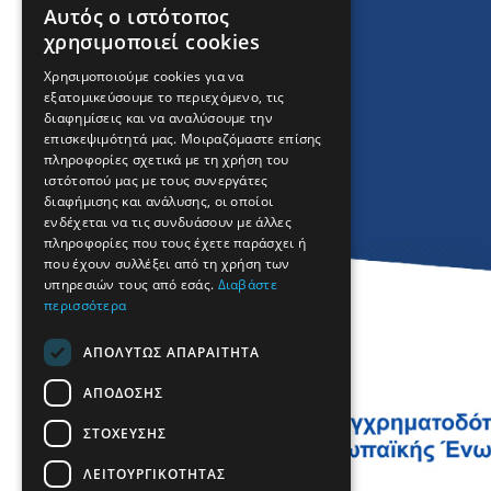
Αυτός ο ιστότοπος
ENGLISH
χρησιμοποιεί cookies
GREEK
Χρησιμοποιούμε cookies για να
εξατομικεύσουμε το περιεχόμενο, τις
FRENCH
διαφημίσεις και να αναλύσουμε την
BULGARIAN
επισκεψιμότητά μας. Μοιραζόμαστε επίσης
πληροφορίες σχετικά με τη χρήση του
GERMAN
ιστότοπού μας με τους συνεργάτες
διαφήμισης και ανάλυσης, οι οποίοι
ROMANIAN
ενδέχεται να τις συνδυάσουν με άλλες
πληροφορίες που τους έχετε παράσχει ή
TURKISH
που έχουν συλλέξει από τη χρήση των
υπηρεσιών τους από εσάς.
Διαβάστε
περισσότερα
ΑΠΟΛΎΤΩΣ ΑΠΑΡΑΊΤΗΤΑ
ΑΠΌΔΟΣΗΣ
ΣΤΌΧΕΥΣΗΣ
ΛΕΙΤΟΥΡΓΙΚΌΤΗΤΑΣ