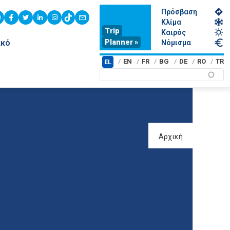
Πρόσβαση
youtube
facebook
twitter
linkedin
instagram
tiktok
contact
Κλίμα
Trip
Καιρός
Planner »
ικό
Νόμισμα
EN
FR
BG
DE
RO
TR
EL
Αρχική