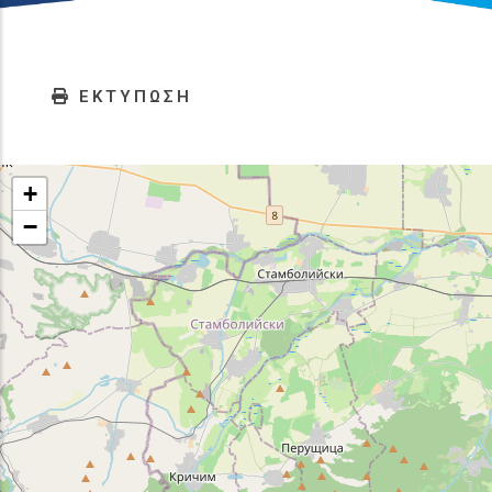
ΕΚΤΥΠΩΣΗ
+
−