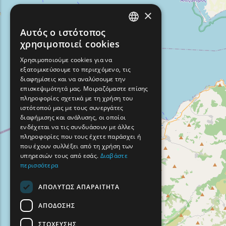
×
Αυτός ο ιστότοπος
ENGLISH
χρησιμοποιεί cookies
GREEK
Χρησιμοποιούμε cookies για να
εξατομικεύσουμε το περιεχόμενο, τις
FRENCH
διαφημίσεις και να αναλύσουμε την
BULGARIAN
επισκεψιμότητά μας. Μοιραζόμαστε επίσης
πληροφορίες σχετικά με τη χρήση του
GERMAN
ιστότοπού μας με τους συνεργάτες
διαφήμισης και ανάλυσης, οι οποίοι
ROMANIAN
ενδέχεται να τις συνδυάσουν με άλλες
πληροφορίες που τους έχετε παράσχει ή
TURKISH
που έχουν συλλέξει από τη χρήση των
υπηρεσιών τους από εσάς.
Διαβάστε
περισσότερα
ΑΠΟΛΎΤΩΣ ΑΠΑΡΑΊΤΗΤΑ
ΑΠΌΔΟΣΗΣ
ΣΤΌΧΕΥΣΗΣ