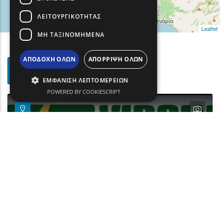
ΛΕΙΤΟΥΡΓΙΚΌΤΗΤΑΣ
Leaflet
ΜΗ ΤΑΞΙΝΟΜΗΜΈΝΑ
ΑΠΟΔΟΧΉ ΌΛΩΝ
ΑΠΌΡΡΙΨΗ ΌΛΩΝ
Φίλτρα
Show map on mouse hover
Περάστε το ποντίκι για εμφάνιση στον χάρτη
Αναζήτησης
ΕΜΦΆΝΙΣΗ ΛΕΠΤΟΜΕΡΕΙΏΝ
POWERED BY COOKIESCRIPT
text