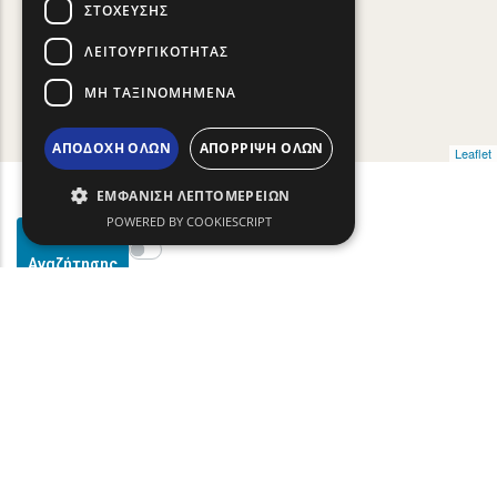
ΣΤΌΧΕΥΣΗΣ
ΛΕΙΤΟΥΡΓΙΚΌΤΗΤΑΣ
ΜΗ ΤΑΞΙΝΟΜΗΜΈΝΑ
ΑΠΟΔΟΧΉ ΌΛΩΝ
ΑΠΌΡΡΙΨΗ ΌΛΩΝ
Leaflet
ΕΜΦΆΝΙΣΗ ΛΕΠΤΟΜΕΡΕΙΏΝ
POWERED BY COOKIESCRIPT
Φίλτρα
Show map on mouse hover
Περάστε το ποντίκι για εμφάνιση στον χάρτη
Αναζήτησης
text