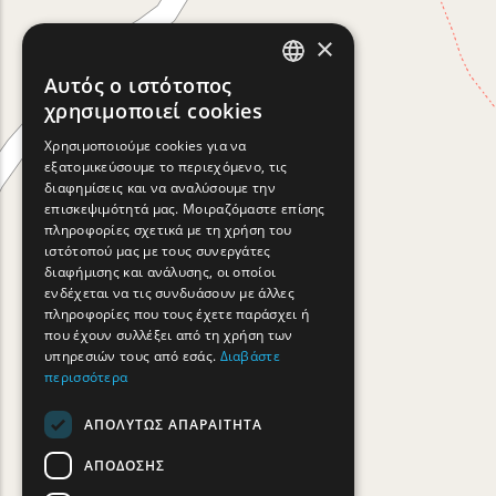
×
Αυτός ο ιστότοπος
ENGLISH
χρησιμοποιεί cookies
GREEK
Χρησιμοποιούμε cookies για να
εξατομικεύσουμε το περιεχόμενο, τις
FRENCH
διαφημίσεις και να αναλύσουμε την
BULGARIAN
επισκεψιμότητά μας. Μοιραζόμαστε επίσης
πληροφορίες σχετικά με τη χρήση του
GERMAN
ιστότοπού μας με τους συνεργάτες
διαφήμισης και ανάλυσης, οι οποίοι
ROMANIAN
ενδέχεται να τις συνδυάσουν με άλλες
πληροφορίες που τους έχετε παράσχει ή
TURKISH
που έχουν συλλέξει από τη χρήση των
υπηρεσιών τους από εσάς.
Διαβάστε
περισσότερα
ΑΠΟΛΎΤΩΣ ΑΠΑΡΑΊΤΗΤΑ
ΑΠΌΔΟΣΗΣ