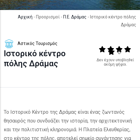
Αρχική
- Προορισμοί -
Π.Ε. Δράμας
- Ιστορικό κέντρο πόλης
Δράμας
Αστικός Τουρισμός
Output format
(star)
(star)
(star)
(star
Ιστορικό κέντρο
(star)
0
Δεν έχουν υποβληθεί
πόλης Δράμας
ακόμη ψήφοι.
Το Ιστορικό Κέντρο της Δράμας είναι ένας ζωντανός
θησαυρός που συνδυάζει την ιστορία, την αρχιτεκτονική
και την πολιτιστική κληρονομιά. Η Πλατεία Ελευθερίας,
στο κέντρο της πόλης, αποτελεί σημείο συνάντησης για