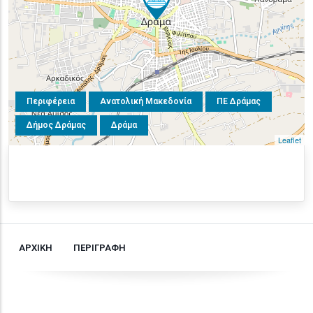
Περιφέρεια
Ανατολική Μακεδονία
ΠΕ Δράμας
Δήμος Δράμας
Δράμα
Leaflet
ΑΡΧΙΚΗ
ΠΕΡΙΓΡΑΦΗ