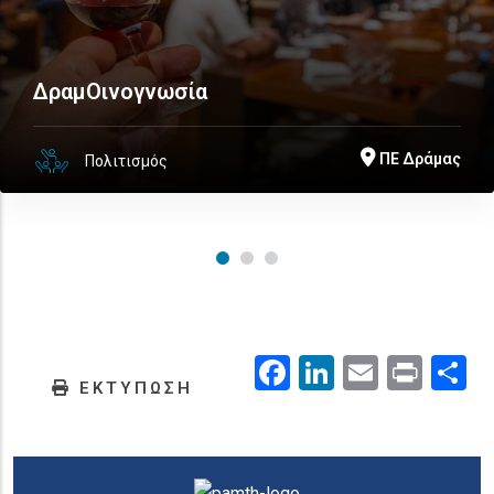
ΔραμΟινογνωσία
ΠΕ Δράμας
Πολιτισμός
Facebook
LinkedIn
Email
Prin
.
ΕΚΤΥΠΩΣΗ