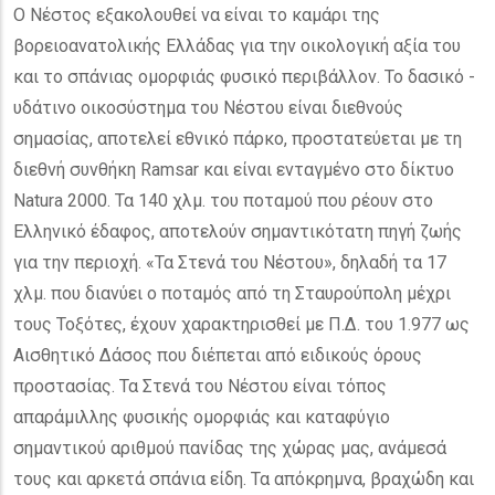
Ο Νέστος εξακολουθεί να είναι το καμάρι της
βορειοανατολικής Ελλάδας για την οικολογική αξία του
και το σπάνιας ομορφιάς φυσικό περιβάλλον. Το δασικό -
υδάτινο οικοσύστημα του Νέστου είναι διεθνούς
σημασίας, αποτελεί εθνικό πάρκο, προστατεύεται με τη
διεθνή συνθήκη Ramsar και είναι ενταγμένο στο δίκτυο
Natura 2000. Τα 140 χλμ. του ποταμού που ρέουν στο
Ελληνικό έδαφος, αποτελούν σημαντικότατη πηγή ζωής
για την περιοχή. «Τα Στενά του Νέστου», δηλαδή τα 17
χλμ. που διανύει ο ποταμός από τη Σταυρούπολη μέχρι
τους Τοξότες, έχουν χαρακτηρισθεί με Π.Δ. του 1.977 ως
Αισθητικό Δάσος που διέπεται από ειδικούς όρους
προστασίας. Τα Στενά του Νέστου είναι τόπος
απαράμιλλης φυσικής ομορφιάς και καταφύγιο
σημαντικού αριθμού πανίδας της χώρας μας, ανάμεσά
τους και αρκετά σπάνια είδη. Τα απόκρημνα, βραχώδη και