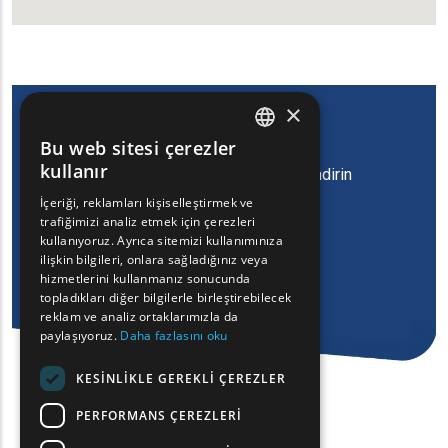
×
Bu web sitesi çerezler
Doğu Makedonya ve Trakya
ENGLISH
kullanır
Bölgesi'nin oyun uygulamasını indirin
GREEK
İçeriği, reklamları kişiselleştirmek ve
trafiğimizi analiz etmek için çerezleri
FRENCH
kullanıyoruz. Ayrıca sitemizi kullanımınıza
BULGARIAN
ilişkin bilgileri, onlara sağladığınız veya
hizmetlerini kullanmanız sonucunda
GERMAN
topladıkları diğer bilgilerle birleştirebilecek
reklam ve analiz ortaklarımızla da
ROMANIAN
paylaşıyoruz.
Daha fazlasını oku
TURKISH
KESINLIKLE GEREKLI ÇEREZLER
PERFORMANS ÇEREZLERI