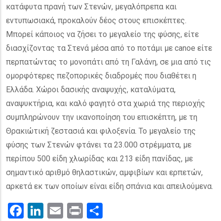
κατάφυτα πρανή των Στενών, μεγαλόπρεπα και
εντυπωσιακά, προκαλούν δέος στους επισκέπτες.
Μπορεί κάποιος να ζήσει το μεγαλείο της φύσης, είτε
διασχίζοντας τα Στενά μέσα από το ποτάμι με canoe είτε
περπατώντας το μονοπάτι από τη Γαλάνη, σε μια από τις
ομορφότερες πεζοπορικές διαδρομές που διαθέτει η
Ελλάδα. Χώροι δασικής αναψυχής, καταλύματα,
αναψυκτήρια, και καλό φαγητό στα χωριά της περιοχής
συμπληρώνουν την ικανοποίηση του επισκέπτη, με τη
Θρακιώτική ζεστασιά και φιλοξενία. Το μεγαλείο της
φύσης των Στενών φτάνει τα 23.000 στρέμματα, με
περίπου 500 είδη χλωρίδας και 213 είδη πανίδας, με
σημαντικό αριθμό θηλαστικών, αμφιβίων και ερπετών,
αρκετά εκ των οποίων είναι είδη σπάνια και απειλούμενα.
Facebook
LinkedIn
Email
Print
.